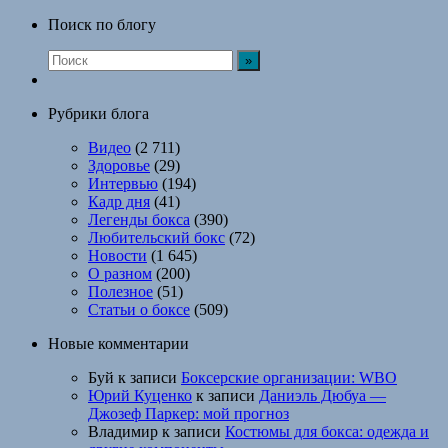
Поиск по блогу
Рубрики блога
Видео
(2 711)
Здоровье
(29)
Интервью
(194)
Кадр дня
(41)
Легенды бокса
(390)
Любительский бокс
(72)
Новости
(1 645)
О разном
(200)
Полезное
(51)
Статьи о боксе
(509)
Новые комментарии
Буй
к записи
Боксерские организации: WBO
Юрий Куценко
к записи
Даниэль Дюбуа —
Джозеф Паркер: мой прогноз
Владимир
к записи
Костюмы для бокса: одежда и