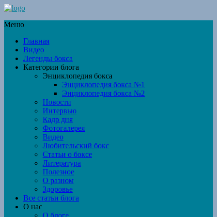
Меню
Главная
Видео
Легенды бокса
Категории блога
Энциклопедия бокса
Энциклопедия бокса №1
Энциклопедия бокса №2
Новости
Интервью
Кадр дня
Фотогалерея
Видео
Любительский бокс
Статьи о боксе
Литература
Полезное
О разном
Здоровье
Все статьи блога
О нас
О блоге