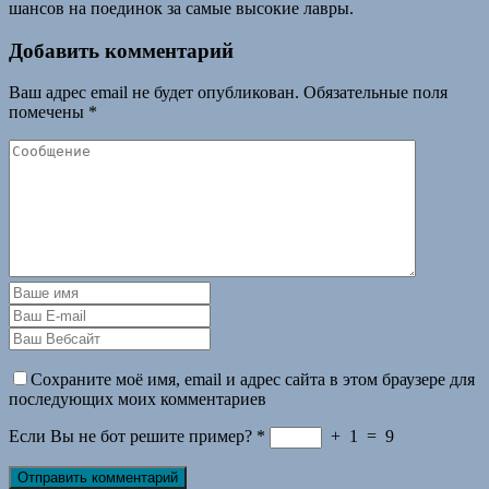
шансов на поединок за самые высокие лавры.
Добавить комментарий
Ваш адрес email не будет опубликован.
Обязательные поля
помечены
*
Сохраните моё имя, email и адрес сайта в этом браузере для
последующих моих комментариев
Если Вы не бот решите пример?
*
+
1
=
9