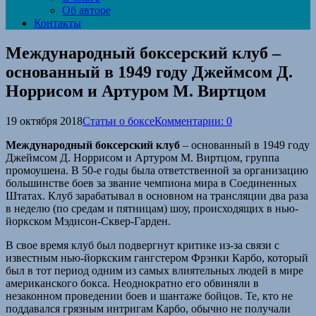
Об авторе
Контакты
Международный боксерский клуб –
основанный в 1949 году Джеймсом Д.
Норрисом и Артуром М. Виртцом
19 октября 2018
Статьи о боксе
Комментарии: 0
Международный боксерский клуб
– основанный в 1949 году
Джеймсом Д. Норрисом и Артуром М. Виртцом, группа
промоушена. В 50-е годы была ответственной за организацию
большинстве боев за звание чемпиона мира в Соединенных
Штатах. Клуб зарабатывал в основном на трансляции два раза
в неделю (по средам и пятницам) шоу, происходящих в нью-
йоркском Мэдисон-Сквер-Гарден.
В свое время клуб был подвергнут критике из-за связи с
известным нью-йоркским гангстером Фрэнки Карбо, который
был в тот период одним из самых влиятельных людей в мире
американского бокса. Неоднократно его обвиняли в
незаконном проведении боев и шантаже бойцов. Те, кто не
поддавался грязным интригам Карбо, обычно не получали