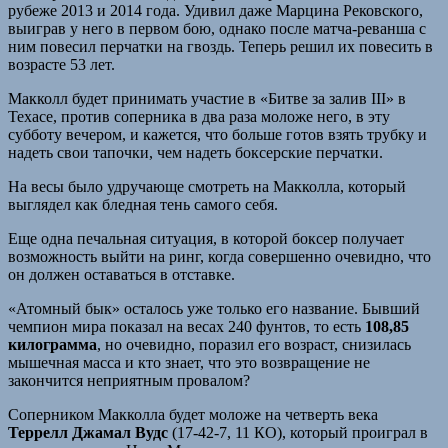
рубеже 2013 и 2014 года. Удивил даже Марцина Рековского,
выиграв у него в первом бою, однако после матча-реванша с
ним повесил перчатки на гвоздь. Теперь решил их повесить в
возрасте 53 лет.
Макколл будет принимать участие в «Битве за залив III» в
Техасе, против соперника в два раза моложе него, в эту
субботу вечером, и кажется, что больше готов взять трубку и
надеть свои тапочки, чем надеть боксерские перчатки.
На весы было удручающе смотреть на Макколла, который
выглядел как бледная тень самого себя.
Еще одна печальная ситуация, в которой боксер получает
возможность выйти на ринг, когда совершенно очевидно, что
он должен оставаться в отставке.
«Атомный бык» осталось уже только его название. Бывший
чемпион мира показал на весах 240 фунтов, то есть
108,85
килограмма
, но очевидно, поразил его возраст, снизилась
мышечная масса и кто знает, что это возвращение не
закончится неприятным провалом?
Соперником Макколла будет моложе на четверть века
Террелл Джамал Вудс
(17-42-7, 11 КО), который проиграл в