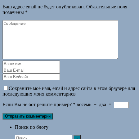
Ваш адрес email не будет опубликован.
Обязательные поля
помечены
*
Сохраните моё имя, email и адрес сайта в этом браузере для
последующих моих комментариев
Если Вы не бот решите пример?
*
восемь
−
два
=
Поиск по блогу