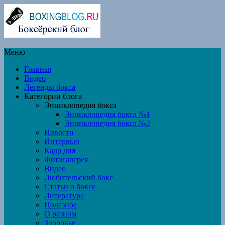
Меню
Главная
Видео
Легенды бокса
Категории блога
Энциклопедия бокса
Энциклопедия бокса №1
Энциклопедия бокса №2
Новости
Интервью
Кадр дня
Фотогалерея
Видео
Любительский бокс
Статьи о боксе
Литература
Полезное
О разном
Здоровье