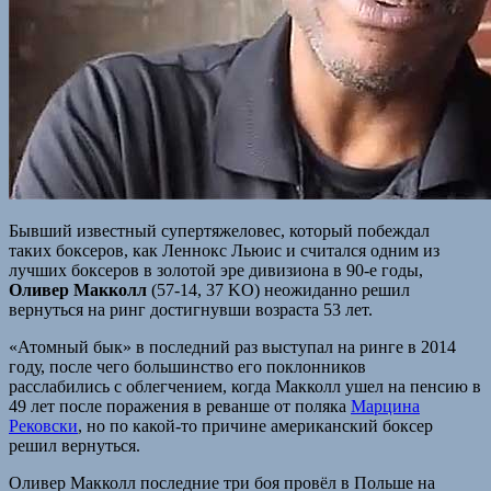
Бывший известный супертяжеловес, который побеждал
таких боксеров, как Леннокс Льюис и считался одним из
лучших боксеров в золотой эре дивизиона в 90-е годы,
Оливер Макколл
(57-14, 37 KO) неожиданно решил
вернуться на ринг достигнувши возраста 53 лет.
«Атомный бык» в последний раз выступал на ринге в 2014
году, после чего большинство его поклонников
расслабились с облегчением, когда Макколл ушел на пенсию в
49 лет после поражения в реванше от поляка
Марцина
Рековски
, но по какой-то причине американский боксер
решил вернуться.
Оливер Макколл последние три боя провёл в Польше на