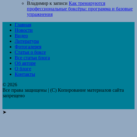
Владимир
к записи
Как тренируются
профессиональные боксёры: программа и базовые
упражнения
Главная
Новости
Видео
Литература
Фотогалерея
Статьи о боксе
Все статьи блога
Об авторе
О блоге
Контакты
© 2026
Все права защищены | (C) Копирование материалов сайта
запрещено
➤