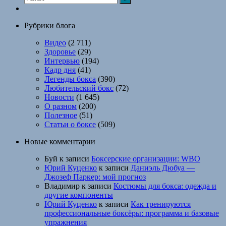
Рубрики блога
Видео
(2 711)
Здоровье
(29)
Интервью
(194)
Кадр дня
(41)
Легенды бокса
(390)
Любительский бокс
(72)
Новости
(1 645)
О разном
(200)
Полезное
(51)
Статьи о боксе
(509)
Новые комментарии
Буй
к записи
Боксерские организации: WBO
Юрий Куценко
к записи
Даниэль Дюбуа —
Джозеф Паркер: мой прогноз
Владимир
к записи
Костюмы для бокса: одежда и
другие компоненты
Юрий Куценко
к записи
Как тренируются
профессиональные боксёры: программа и базовые
упражнения