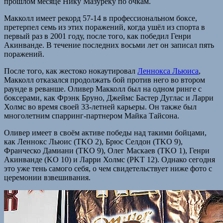
прошлом месяце Нику Мазуреку по очкам.
Макколл имеет рекорд 57-14 в профессиональном боксе,
претерпел семь из этих поражений, когда ушёл из спорта в
первый раз в 2001 году, после того, как победил Генри
Акинванде. В течение последних восьми лет он записал пять
поражений.
После того, как жестоко нокаутировал
Леннокса Льюиса
,
Макколл отказался продолжать бой против него во втором
раунде в реванше. Оливер Макколл был на одном ринге с
боксерами, как Фрэнк Бруно, Джеймс Бастер Дуглас и Ларри
Холмс во время своей 33-летней карьеры. Он также был
многолетним спарринг-партнером Майка Тайсона.
Оливер имеет в своём активе победы над такими бойцами,
как Леннокс Льюис (TKO 2), Брюс Селдон (TKO 9),
Франческо Дамиани (TKO 9), Олег Маскаев (TKO 1), Генри
Акинванде (KO 10) и Ларри Холмс (PKT 12). Однако сегодня
это уже тень самого себя, о чем свидетельствует ниже фото с
церемонии взвешивания.