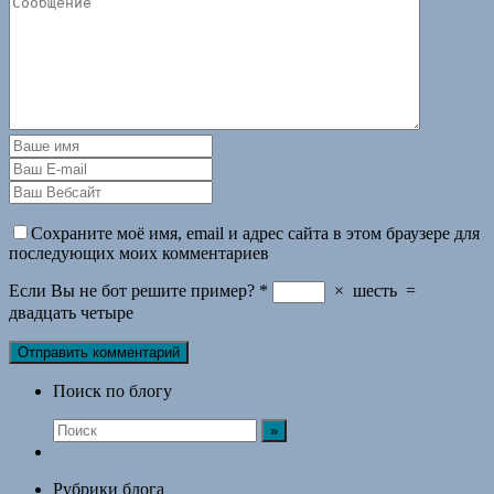
Сохраните моё имя, email и адрес сайта в этом браузере для
последующих моих комментариев
Если Вы не бот решите пример?
*
×
шесть
=
двадцать четыре
Поиск по блогу
Рубрики блога