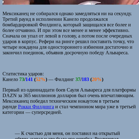
Мексиканец не собирался однако замедляться ни на секунду.
Третий раунд в исполнении Канело продолжался
бомбардировкой Филдинга, который защищался все более и
более отчаянно. И при этом все менее и менее эффективно.
Сначала он упал от левой в голову, а потом после очередных
ударов в корпус. Рефери на ринге решил поставить точку, что
четыре нокдауна для одностороннего избиения достаточно и
закончил поединок, объявив досрочную победу Альвареса.
Статистика ударов:
Канело
73
/
141
(
52%
)
— Филдинг
37
/
183
(
20%
)
Первый из одиннадцати боев Сауля Альвареса для платформы
DAZN за 365 миллионов долларов был очень впечатляющим.
Мексиканец победил техническим нокаутом в третьем
раунде
Рокки Филдинга
и стал чемпионом мира уже в третьей
категории — суперсредней.
— К счастью для меня, он поставил на открытый
обмен, напал и это была его ошибка. Реализовал