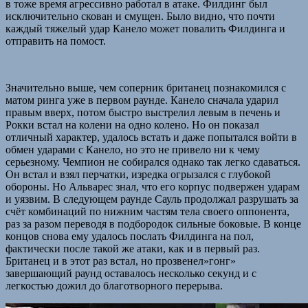
в тоже время агрессивно работал в атаке. Филдинг был
исключительно скован и смущен. Было видно, что почти
каждый тяжелый удар Канело может повалить Филдинга и
отправить на помост.
Значительно выше, чем соперник британец познакомился с
матом ринга уже в первом раунде. Канело сначала ударил
правым вверх, потом быстро выстрелил левым в печень и
Рокки встал на колени на одно колено. Но он показал
отличный характер, удалось встать и даже попытался войти в
обмен ударами с Канело, но это не привело ни к чему
серьезному. Чемпион не собирался однако так легко сдаваться.
Он встал и взял перчатки, изредка огрызался с глубокой
обороны. Но Альварес знал, что его корпус подвержен ударам
и уязвим. В следующем раунде Сауль продолжал разрушать за
счёт комбинаций по нижним частям тела своего оппонента,
раз за разом переводя в подбородок сильные боковые. В конце
концов снова ему удалось послать Филдинга на пол,
фактически после такой же атаки, как и в первый раз.
Британец и в этот раз встал, но прозвенел»гонг»
завершающий раунд оставалось несколько секунд и с
легкостью дожил до благотворного перерыва.