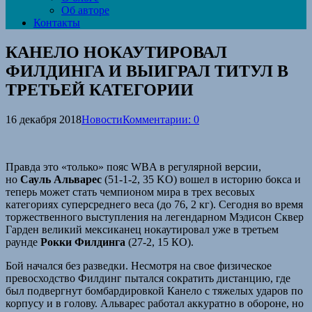
Об авторе
Контакты
КАНЕЛО НОКАУТИРОВАЛ
ФИЛДИНГА И ВЫИГРАЛ ТИТУЛ В
ТРЕТЬЕЙ КАТЕГОРИИ
16 декабря 2018
Новости
Комментарии: 0
Правда это «только» пояс WBA в регулярной версии,
но
Сауль Альварес
(51-1-2, 35 KO) вошел в историю бокса и
теперь может стать чемпионом мира в трех весовых
категориях суперсреднего веса (до 76, 2 кг). Сегодня во время
торжественного выступления на легендарном Мэдисон Сквер
Гарден великий мексиканец нокаутировал уже в третьем
раунде
Рокки Филдинга
(27-2, 15 КО).
Бой начался без разведки. Несмотря на свое физическое
превосходство Филдинг пытался сократить дистанцию, где
был подвергнут бомбардировкой Канело с тяжелых ударов по
корпусу и в голову. Альварес работал аккуратно в обороне, но