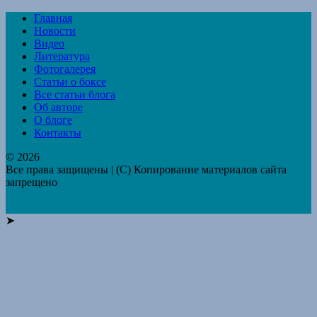
Главная
Новости
Видео
Литература
Фотогалерея
Статьи о боксе
Все статьи блога
Об авторе
О блоге
Контакты
© 2026
Все права защищены | (C) Копирование материалов сайта
запрещено
➤