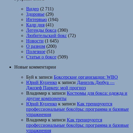
Видео
(2 711)
Здоровье
(29)
Интервью
(194)
Кадр дня
(41)
Легенды бокса
(390)
Любительский бокс
(72)
Новости
(1 645)
О разном
(200)
Полезное
(51)
Статьи о боксе
(509)
Новые комментарии
Буй
к записи
Боксерские организации: WBO
Юрий Куценко
к записи
Даниэль Дюбуа —
Джозеф Паркер: мой прогноз
Владимир
к записи
Костюмы для бокса: одежда и
другие компоненты
Юрий Куценко
к записи
Как тренируются
профессиональные боксёры: программа и базовые
упражнения
Владимир
к записи
Как тренируются
профессиональные боксёры: программа и базовые
упражнения