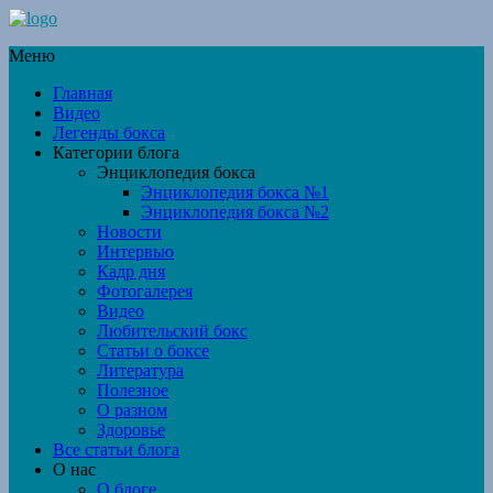
Меню
Главная
Видео
Легенды бокса
Категории блога
Энциклопедия бокса
Энциклопедия бокса №1
Энциклопедия бокса №2
Новости
Интервью
Кадр дня
Фотогалерея
Видео
Любительский бокс
Статьи о боксе
Литература
Полезное
О разном
Здоровье
Все статьи блога
О нас
О блоге