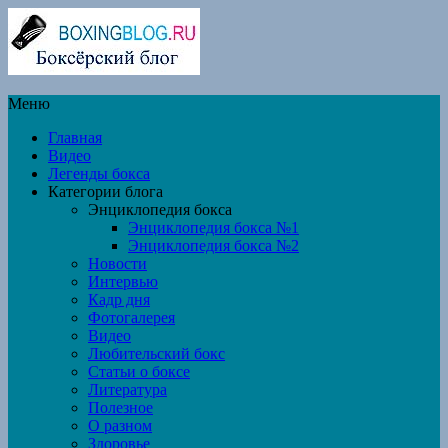
Меню
Главная
Видео
Легенды бокса
Категории блога
Энциклопедия бокса
Энциклопедия бокса №1
Энциклопедия бокса №2
Новости
Интервью
Кадр дня
Фотогалерея
Видео
Любительский бокс
Статьи о боксе
Литература
Полезное
О разном
Здоровье