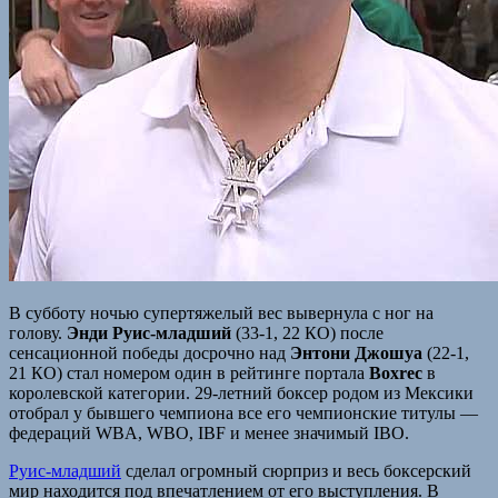
В субботу ночью супертяжелый вес вывернула с ног на
голову.
Энди Руис-младший
(33-1, 22 КО) после
сенсационной победы досрочно над
Энтони Джошуа
(22-1,
21 КО) стал номером один в рейтинге портала
Boxrec
в
королевской категории. 29-летний боксер родом из Мексики
отобрал у бывшего чемпиона все его чемпионские титулы —
федераций WBA, WBO, IBF и менее значимый IBO.
Руис-младший
сделал огромный сюрприз и весь боксерский
мир находится под впечатлением от его выступления. В