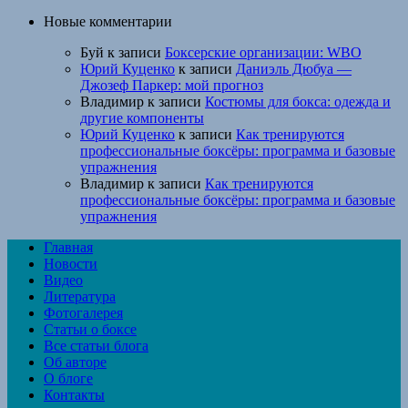
Новые комментарии
Буй
к записи
Боксерские организации: WBO
Юрий Куценко
к записи
Даниэль Дюбуа —
Джозеф Паркер: мой прогноз
Владимир
к записи
Костюмы для бокса: одежда и
другие компоненты
Юрий Куценко
к записи
Как тренируются
профессиональные боксёры: программа и базовые
упражнения
Владимир
к записи
Как тренируются
профессиональные боксёры: программа и базовые
упражнения
Главная
Новости
Видео
Литература
Фотогалерея
Статьи о боксе
Все статьи блога
Об авторе
О блоге
Контакты