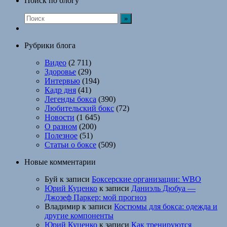
Поиск по блогу
Рубрики блога
Видео
(2 711)
Здоровье
(29)
Интервью
(194)
Кадр дня
(41)
Легенды бокса
(390)
Любительский бокс
(72)
Новости
(1 645)
О разном
(200)
Полезное
(51)
Статьи о боксе
(509)
Новые комментарии
Буй
к записи
Боксерские организации: WBO
Юрий Куценко
к записи
Даниэль Дюбуа —
Джозеф Паркер: мой прогноз
Владимир
к записи
Костюмы для бокса: одежда и
другие компоненты
Юрий Куценко
к записи
Как тренируются