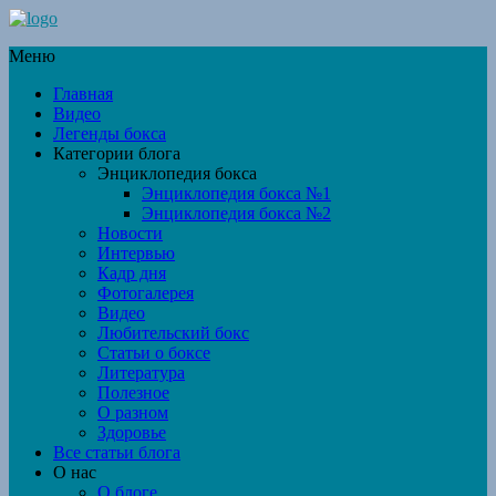
Меню
Главная
Видео
Легенды бокса
Категории блога
Энциклопедия бокса
Энциклопедия бокса №1
Энциклопедия бокса №2
Новости
Интервью
Кадр дня
Фотогалерея
Видео
Любительский бокс
Статьи о боксе
Литература
Полезное
О разном
Здоровье
Все статьи блога
О нас
О блоге