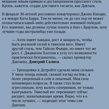
мощным левым прямым и дистанционном прессинге стиль
Кронк, кажется, создан для такого гиганта, как Давтаев.
В феврале 30-летний россиянин нокаутировал Джона Напари,
а в январе Кита Барра. Тем не менее, он до сих пор не может
похвастаться какой-либо действительно значимой победой.
Его значение, мы должны лучше понять в бою с Брауном, хотя
лучшие годы австралийца уже позади.
— Апти имеет навыки, рост и мощность, чтобы
быть реальной силой в тяжелом весе. Имеет
другой стиль, чем Тайсон Фьюри, но имеет тот же
рост. С Джаваном Хиллом в углу его возможности
практически безграничны, — сказал промоутер
Давтаева,
Дмитрий Салита
.
— Тренировки в Детройте сделали меня сильнее.
У меня теперь новый, свежий взгляд на бокс, я
более уверенный в себе и опытный. Моя сила
неимоверно возросла. Я также стал более
агрессивным, хочу валить соперников, не только
выигрывать. Тяжелый вес переживает сейчас
расцвет, захватывающее время. Верю, что я в
числе лучших, — подводит итог темы сам
Давтаев.