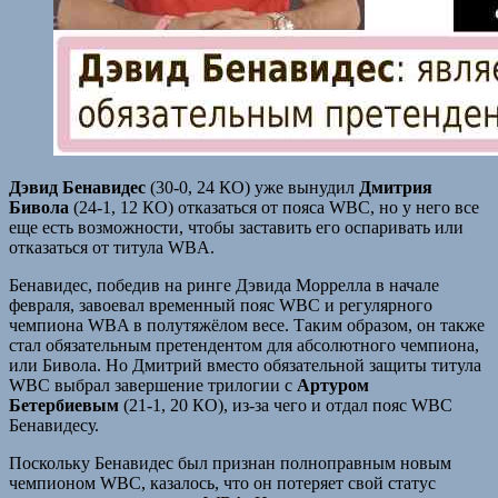
Дэвид Бенавидес
(30-0, 24 КО) уже вынудил
Дмитрия
Бивола
(24-1, 12 КО) отказаться от пояса WBC, но у него все
еще есть возможности, чтобы заставить его оспаривать или
отказаться от титула WBA.
Бенавидес, победив на ринге Дэвида Моррелла в начале
февраля, завоевал временный пояс WBC и регулярного
чемпиона WBA в полутяжёлом весе. Таким образом, он также
стал обязательным претендентом для абсолютного чемпиона,
или Бивола. Но Дмитрий вместо обязательной защиты титула
WBC выбрал завершение трилогии с
Артуром
Бетербиевым
(21-1, 20 КО), из-за чего и отдал пояс WBC
Бенавидесу.
Поскольку Бенавидес был признан полноправным новым
чемпионом WBC, казалось, что он потеряет свой статус