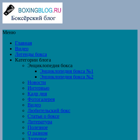
Меню
Главная
Видео
Легенды бокса
Категории блога
Энциклопедия бокса
Энциклопедия бокса №1
Энциклопедия бокса №2
Новости
Интервью
Кадр дня
Фотогалерея
Видео
Любительский бокс
Статьи о боксе
Литература
Полезное
О разном
Здоровье