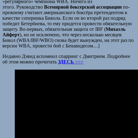
«регулярного» чемпиона WBA. Ничего из
этого. Руководство
Всемирной боксерской ассоциации
по-
прежнему считают американского боксёра претендентом в
качестве соперника Бивола. Если он во второй раз подряд
победит Бетербиева, то ему придется провести обязательную
защиту. Во-первых, обязательная защита от IBF (
Михаэль
Айферт
), но не исключено, что через несколько месяцев
Бивол (WBA/IBF/WBO) снова будет вынужден, на этот раз по
версии WBA, провести бой с Бенавидесом…]
Недавно Дэвид вспомнил спарринг с Дмитрием. Подробнее
об этом можно прочитать
ЗДЕСЬ
>>>