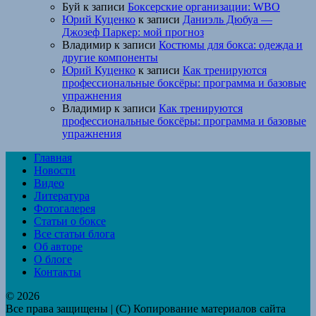
Буй
к записи
Боксерские организации: WBO
Юрий Куценко
к записи
Даниэль Дюбуа —
Джозеф Паркер: мой прогноз
Владимир
к записи
Костюмы для бокса: одежда и
другие компоненты
Юрий Куценко
к записи
Как тренируются
профессиональные боксёры: программа и базовые
упражнения
Владимир
к записи
Как тренируются
профессиональные боксёры: программа и базовые
упражнения
Главная
Новости
Видео
Литература
Фотогалерея
Статьи о боксе
Все статьи блога
Об авторе
О блоге
Контакты
© 2026
Все права защищены | (C) Копирование материалов сайта