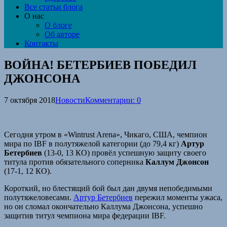
Все статьи блога
О нас
О блоге
Об авторе
Контакты
ВОЙНА! БЕТЕРБИЕВ ПОБЕДИЛ
ДЖОНСОНА
7 октября 2018
Новости
Комментарии: 0
Сегодня утром в «Wintrust Arena», Чикаго, США, чемпион
мира по IBF в полутяжелой категории (до 79,4 кг)
Артур
Бетербиев
(13-0, 13 КО) провёл успешную защиту своего
титула против обязательного соперника
Каллум Джонсон
(17-1, 12 КО).
Короткий, но блестящий бой был дан двумя непобедимыми
полутяжеловесами.
Артур Бетербиев
пережил моменты ужаса,
но он сломал окончательно Каллума Джонсона, успешно
защитив титул чемпиона мира федерации IBF.