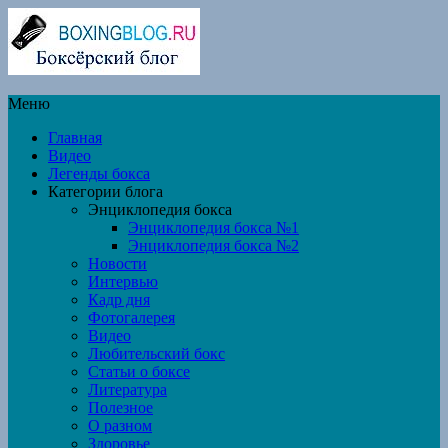
Меню
Главная
Видео
Легенды бокса
Категории блога
Энциклопедия бокса
Энциклопедия бокса №1
Энциклопедия бокса №2
Новости
Интервью
Кадр дня
Фотогалерея
Видео
Любительский бокс
Статьи о боксе
Литература
Полезное
О разном
Здоровье