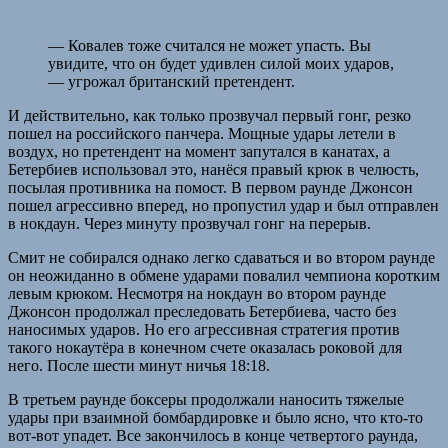
— Ковалев тоже считался не может упасть. Вы
увидите, что он будет удивлен силой моих ударов,
— угрожал британский претендент.
И действительно, как только прозвучал первый гонг, резко
пошел на российского панчера. Мощные удары летели в
воздух, но претендент на момент запутался в канатах, а
Бетербиев использовал это, нанёся правый крюк в челюсть,
посылая противника на помост. В первом раунде Джонсон
пошел агрессивно вперед, но пропустил удар и был отправлен
в нокдаун. Через минуту прозвучал гонг на перерыв.
Смит не собирался однако легко сдаваться и во втором раунде
он неожиданно в обмене ударами повалил чемпиона коротким
левым крюком. Несмотря на нокдаун во втором раунде
Джонсон продолжал преследовать Бетербиева, часто без
наносимых ударов. Но его агрессивная стратегия против
такого нокаутёра в конечном счете оказалась роковой для
него. После шести минут ничья 18:18.
В третьем раунде боксеры продолжали наносить тяжелые
удары при взаимной бомбардировке и было ясно, что кто-то
вот-вот упадет. Все закончилось в конце четвертого раунда,