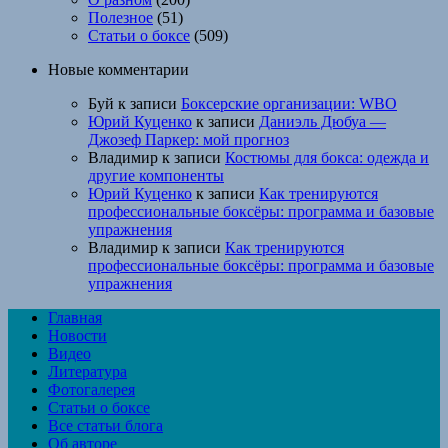
Полезное
(51)
Статьи о боксе
(509)
Новые комментарии
Буй
к записи
Боксерские организации: WBO
Юрий Куценко
к записи
Даниэль Дюбуа —
Джозеф Паркер: мой прогноз
Владимир
к записи
Костюмы для бокса: одежда и
другие компоненты
Юрий Куценко
к записи
Как тренируются
профессиональные боксёры: программа и базовые
упражнения
Владимир
к записи
Как тренируются
профессиональные боксёры: программа и базовые
упражнения
Главная
Новости
Видео
Литература
Фотогалерея
Статьи о боксе
Все статьи блога
Об авторе