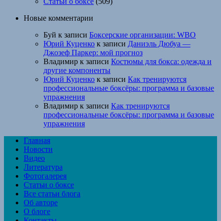
Статьи о боксе
(509)
Новые комментарии
Буй
к записи
Боксерские организации: WBO
Юрий Куценко
к записи
Даниэль Дюбуа —
Джозеф Паркер: мой прогноз
Владимир
к записи
Костюмы для бокса: одежда и
другие компоненты
Юрий Куценко
к записи
Как тренируются
профессиональные боксёры: программа и базовые
упражнения
Владимир
к записи
Как тренируются
профессиональные боксёры: программа и базовые
упражнения
Главная
Новости
Видео
Литература
Фотогалерея
Статьи о боксе
Все статьи блога
Об авторе
О блоге
Контакты