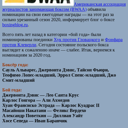
Американская ассоциация
журналистов занимающая боксом (BWAA)
объявила
номинации на свои ежегодные награды — на этот раз за
сильно урезанный сезон 2020, информирует блог о боксе
boxingblog.ru
.
Всего пять лет назад в категории «бой года» были
номинированы поединки
Хук против Гловацкого
и
Фонфара
против Клеверли
. Сегодня состояние польского бокса
выглядит к сожалению иначе — слабее. Итак, вернемся к
номинациям за 2020 год.
Боксёр года:
Сауль Альварес, Джервонта Дэвис, Тайсон Фьюри,
Теофимо Лопес-младший, Эррол Спенс-младший, Джо
Смит-младший
Бой года:
Джервонта Дэвис — Лео Санта Крус
Карлос Гонгора — Али Ахмедов
Хуан Франсиско Эстрада — Карлос Куадрас II
Масайоши Накатани — Феликс Вердехо
Александр Поветкин — Диллиан Уайт
Хосе Сепеда — Иван Баранчик