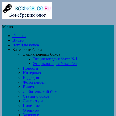
Меню
Главная
Видео
Легенды бокса
Категории блога
Энциклопедия бокса
Энциклопедия бокса №1
Энциклопедия бокса №2
Новости
Интервью
Кадр дня
Фотогалерея
Видео
Любительский бокс
Статьи о боксе
Литература
Полезное
О разном
Здоровье