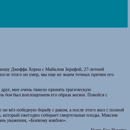
еваншу Джеффа Хорна с Майклом Зерафой, 27-летний
 после этого он умер, мы еще не знаем точных причин его
 друг, мне очень тяжело принять трагическую
иль боя был воплощением его образа жизни. Покойся с
он вёл победную борьбу с раком, а после этого жил с полной
а, который ежегодно собирает смертельные плоды. Максим
ань уважения, «Боевому ковбою».