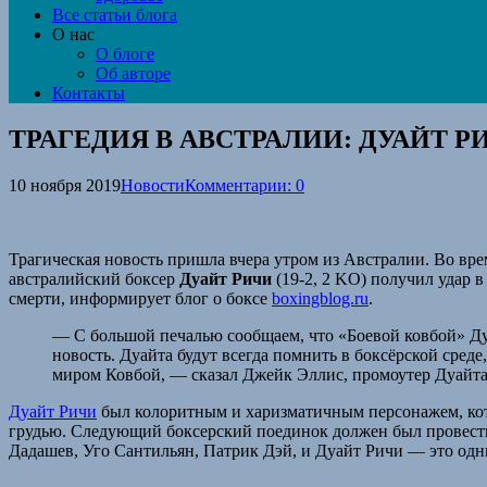
Все статьи блога
О нас
О блоге
Об авторе
Контакты
ТРАГЕДИЯ В АВСТРАЛИИ: ДУАЙТ Р
10 ноября 2019
Новости
Комментарии: 0
Трагическая новость пришла вчера утром из Австралии. Во вр
австралийский боксер
Дуайт Ричи
(19-2, 2 KO) получил удар в
смерти, информирует блог о боксе
boxingblog.ru
.
— С большой печалью сообщаем, что «Боевой ковбой» Дуай
новость. Дуайта будут всегда помнить в боксёрской сред
миром Ковбой, — сказал Джейк Эллис, промоутер Дуайта
Дуайт Ричи
был колоритным и харизматичным персонажем, кото
грудью. Следующий боксерский поединок должен был провести
Дадашев, Уго Сантильян, Патрик Дэй, и Дуайт Ричи — это одн