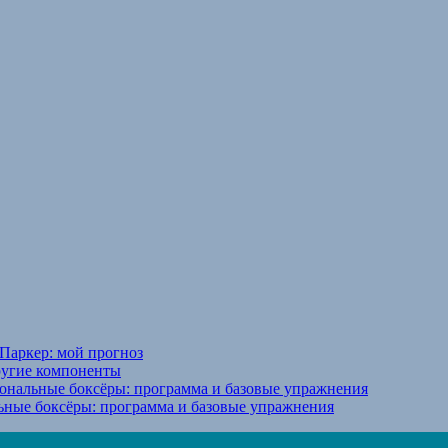
Паркер: мой прогноз
ругие компоненты
ональные боксёры: программа и базовые упражнения
ьные боксёры: программа и базовые упражнения