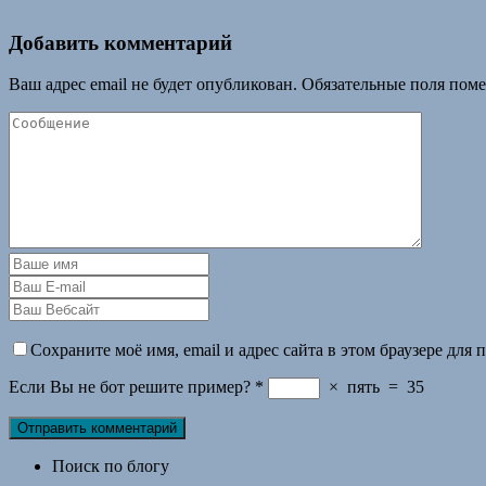
Добавить комментарий
Ваш адрес email не будет опубликован.
Обязательные поля пом
Сохраните моё имя, email и адрес сайта в этом браузере дл
Если Вы не бот решите пример?
*
×
пять
=
35
Поиск по блогу