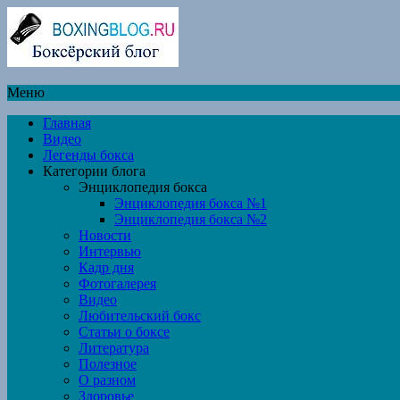
Меню
Главная
Видео
Легенды бокса
Категории блога
Энциклопедия бокса
Энциклопедия бокса №1
Энциклопедия бокса №2
Новости
Интервью
Кадр дня
Фотогалерея
Видео
Любительский бокс
Статьи о боксе
Литература
Полезное
О разном
Здоровье