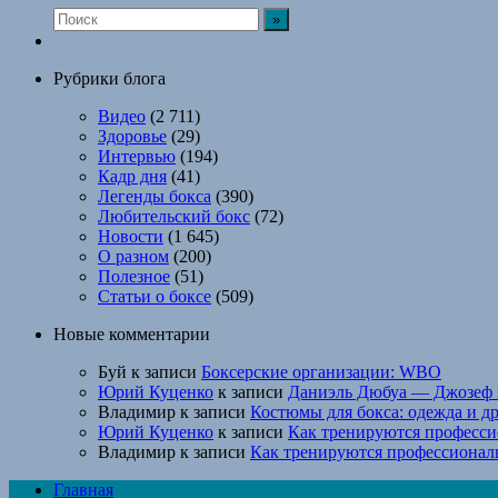
Рубрики блога
Видео
(2 711)
Здоровье
(29)
Интервью
(194)
Кадр дня
(41)
Легенды бокса
(390)
Любительский бокс
(72)
Новости
(1 645)
О разном
(200)
Полезное
(51)
Статьи о боксе
(509)
Новые комментарии
Буй
к записи
Боксерские организации: WBO
Юрий Куценко
к записи
Даниэль Дюбуа — Джозеф 
Владимир
к записи
Костюмы для бокса: одежда и д
Юрий Куценко
к записи
Как тренируются професси
Владимир
к записи
Как тренируются профессионал
Главная