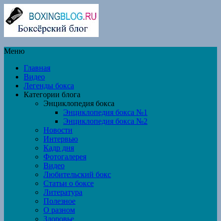
Меню
Главная
Видео
Легенды бокса
Категории блога
Энциклопедия бокса
Энциклопедия бокса №1
Энциклопедия бокса №2
Новости
Интервью
Кадр дня
Фотогалерея
Видео
Любительский бокс
Статьи о боксе
Литература
Полезное
О разном
Здоровье