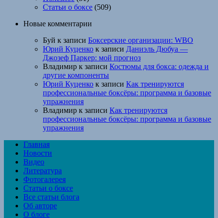
Статьи о боксе
(509)
Новые комментарии
Буй
к записи
Боксерские организации: WBO
Юрий Куценко
к записи
Даниэль Дюбуа —
Джозеф Паркер: мой прогноз
Владимир
к записи
Костюмы для бокса: одежда и
другие компоненты
Юрий Куценко
к записи
Как тренируются
профессиональные боксёры: программа и базовые
упражнения
Владимир
к записи
Как тренируются
профессиональные боксёры: программа и базовые
упражнения
Главная
Новости
Видео
Литература
Фотогалерея
Статьи о боксе
Все статьи блога
Об авторе
О блоге