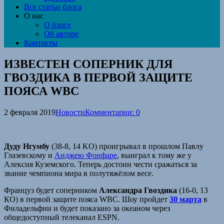
Все статьи блога
О нас
О блоге
Об авторе
Контакты
ИЗВЕСТЕН СОПЕРНИК ДЛЯ
ГВОЗДИКА В ПЕРВОЙ ЗАЩИТЕ
ПОЯСА WBC
2 февраля 2019
Новости
Комментарии: 0
Дуду Нгумбу
(38-8, 14 KO) проигрывал в прошлом Павлу
Глазевскому и
Анджею Фонфаре
, выиграл к тому же у
Алексия Куземского. Теперь достоин чести сражаться за
звание чемпиона мира в полутяжёлом весе.
Француз будет соперником
Александра Гвоздика
(16-0, 13
КО) в первой защите пояса WBC. Шоу пройдет
30 марта
в
Филадельфии и будет показано за океаном через
общедоступный телеканал ESPN.