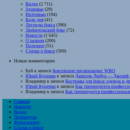
Видео
(2 711)
Здоровье
(29)
Интервью
(194)
Кадр дня
(41)
Легенды бокса
(390)
Любительский бокс
(72)
Новости
(1 645)
О разном
(200)
Полезное
(51)
Статьи о боксе
(509)
Новые комментарии
Буй
к записи
Боксерские организации: WBO
Юрий Куценко
к записи
Даниэль Дюбуа — Джозеф 
Владимир
к записи
Костюмы для бокса: одежда и д
Юрий Куценко
к записи
Как тренируются професси
Владимир
к записи
Как тренируются профессионал
Главная
Новости
Видео
Литература
Фотогалерея
Статьи о боксе