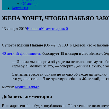
Об авторе
Контакты
ЖЕНА ХОЧЕТ, ЧТОБЫ ПАКЬЯО ЗА
13 января 2019
Новости
Комментарии: 0
Супруга
Мэнни Пакьяо
(60-7-2, 39 KO) надеется, что «Пакма
40-летний филиппинец
боксирует
19 января
в Лас-Вегасе с
Эд
— Иногда мы говорим об уходе на пенсию, потому что бок
карьеру. Я молюсь за это, — говорит Джинки Пакьяо, с к
Сам заинтересован однако не думаю об уходе на пенсию. —
это удовольствие. Я не чувствую себя как 40-летний, — ск
Метки:
Мэнни Пакьяо
Добавить комментарий
Ваш адрес email не будет опубликован.
Обязательные поля пом