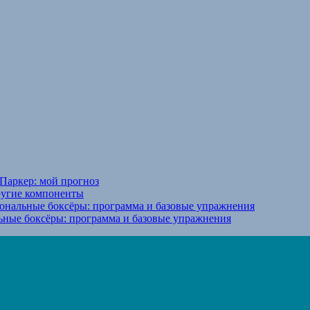
Паркер: мой прогноз
ругие компоненты
ональные боксёры: программа и базовые упражнения
ьные боксёры: программа и базовые упражнения