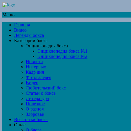
Меню
Главная
Видео
Легенды бокса
Категории блога
Энциклопедия бокса
Энциклопедия бокса №1
Энциклопедия бокса №2
Новости
Интервью
Кадр дня
Фотогалерея
Видео
Любительский бокс
Статьи о боксе
Литература
Полезное
О разном
Здоровье
Все статьи блога
О нас
О блоге