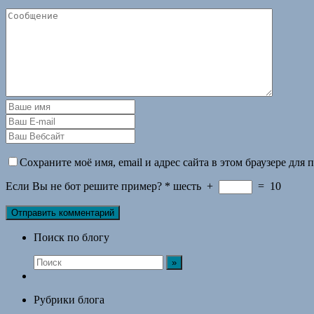
Сохраните моё имя, email и адрес сайта в этом браузере дл
Если Вы не бот решите пример?
*
шесть
+
=
10
Поиск по блогу
Рубрики блога