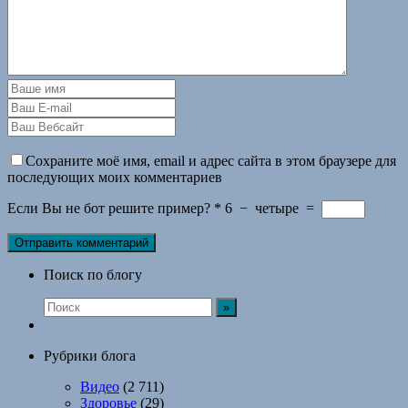
Сохраните моё имя, email и адрес сайта в этом браузере для
последующих моих комментариев
Если Вы не бот решите пример?
*
6
−
четыре
=
Поиск по блогу
Рубрики блога
Видео
(2 711)
Здоровье
(29)