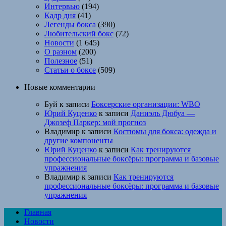
Интервью
(194)
Кадр дня
(41)
Легенды бокса
(390)
Любительский бокс
(72)
Новости
(1 645)
О разном
(200)
Полезное
(51)
Статьи о боксе
(509)
Новые комментарии
Буй
к записи
Боксерские организации: WBO
Юрий Куценко
к записи
Даниэль Дюбуа —
Джозеф Паркер: мой прогноз
Владимир
к записи
Костюмы для бокса: одежда и
другие компоненты
Юрий Куценко
к записи
Как тренируются
профессиональные боксёры: программа и базовые
упражнения
Владимир
к записи
Как тренируются
профессиональные боксёры: программа и базовые
упражнения
Главная
Новости