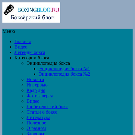
Меню
Главная
Видео
Легенды бокса
Категории блога
Энциклопедия бокса
Энциклопедия бокса №1
Энциклопедия бокса №2
Новости
Интервью
Кадр дня
Фотогалерея
Видео
Любительский бокс
Статьи о боксе
Литература
Полезное
О разном
Здоровье