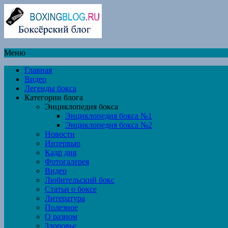
Меню
Главная
Видео
Легенды бокса
Категории блога
Энциклопедия бокса
Энциклопедия бокса №1
Энциклопедия бокса №2
Новости
Интервью
Кадр дня
Фотогалерея
Видео
Любительский бокс
Статьи о боксе
Литература
Полезное
О разном
Здоровье