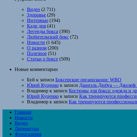
Видео
(2 711)
Здоровье
(29)
Интервью
(194)
Кадр дня
(41)
Легенды бокса
(390)
Любительский бокс
(72)
Новости
(1 645)
О разном
(200)
Полезное
(51)
Статьи о боксе
(509)
Новые комментарии
Буй
к записи
Боксерские организации: WBO
Юрий Куценко
к записи
Даниэль Дюбуа — Джозеф 
Владимир
к записи
Костюмы для бокса: одежда и д
Юрий Куценко
к записи
Как тренируются професси
Владимир
к записи
Как тренируются профессионал
Главная
Новости
Видео
Литература
Фотогалерея