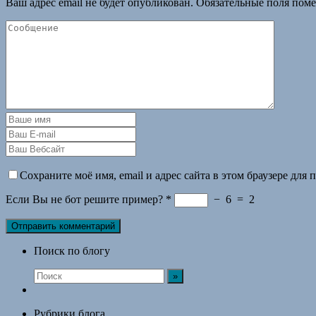
Ваш адрес email не будет опубликован.
Обязательные поля пом
Сохраните моё имя, email и адрес сайта в этом браузере дл
Если Вы не бот решите пример?
*
−
6
=
2
Поиск по блогу
Рубрики блога