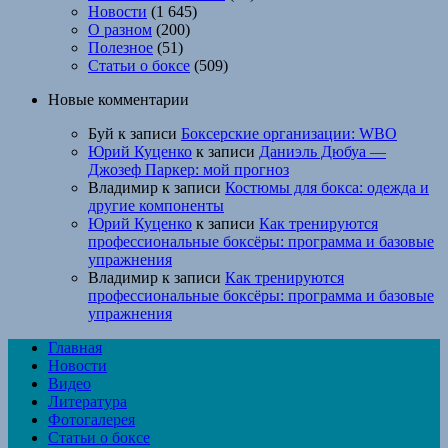
Новости
(1 645)
О разном
(200)
Полезное
(51)
Статьи о боксе
(509)
Новые комментарии
Буй
к записи
Боксерские организации: WBO
Юрий Куценко
к записи
Даниэль Дюбуа —
Джозеф Паркер: мой прогноз
Владимир
к записи
Костюмы для бокса: одежда и
другие компоненты
Юрий Куценко
к записи
Как тренируются
профессиональные боксёры: программа и базовые
упражнения
Владимир
к записи
Как тренируются
профессиональные боксёры: программа и базовые
упражнения
Главная
Новости
Видео
Литература
Фотогалерея
Статьи о боксе