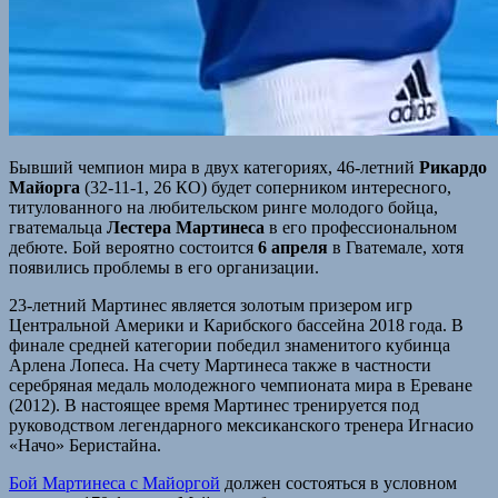
Бывший чемпион мира в двух категориях, 46-летний
Рикардо
Майорга
(32-11-1, 26 КО) будет соперником интересного,
титулованного на любительском ринге молодого бойца,
гватемальца
Лестера Мартинеса
в его профессиональном
дебюте. Бой вероятно состоится
6 апреля
в Гватемале, хотя
появились проблемы в его организации.
23-летний Мартинес является золотым призером игр
Центральной Америки и Карибского бассейна 2018 года. В
финале средней категории победил знаменитого кубинца
Арлена Лопеса. На счету Мартинеса также в частности
серебряная медаль молодежного чемпионата мира в Ереване
(2012). В настоящее время Мартинес тренируется под
руководством легендарного мексиканского тренера Игнасио
«Начо» Беристайна.
Бой Мартинеса с Майоргой
должен состояться в условном