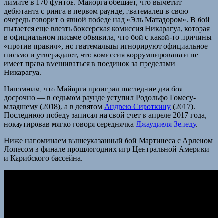
лимите в 170 фунтов. Майорга обещает, что выметит
дебютанта с ринга в первом раунде, гватемалец в свою
очередь говорит о явной победе над «Эль Матадором». В бой
пытается еще влезть боксерская комиссия Никарагуа, которая
в официальном письме объявила, что бой с какой-то причины
«против правил», но гватемальцы игнорируют официальное
письмо и утверждают, что комиссия коррумпирована и не
имеет права вмешиваться в поединок за пределами
Никарагуа.
Напомним, что Майорга проиграл последние два боя
досрочно — в седьмом раунде уступил Родольфо Гомесу-
младшему (2018), а в девятом
Андрею Сироткину
(2017).
Последнюю победу записал на свой счет в апреле 2017 года,
нокаутировав мягко говоря середнячка
Джаудиеля Зепеду
.
Ниже напоминаем вышеуказанный бой Мартинеса с Арленом
Лопесом в финале прошлогодних игр Центральной Америки
и Карибского бассейна.