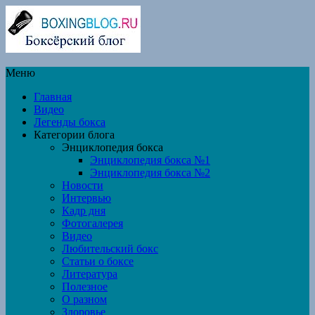
Меню
Главная
Видео
Легенды бокса
Категории блога
Энциклопедия бокса
Энциклопедия бокса №1
Энциклопедия бокса №2
Новости
Интервью
Кадр дня
Фотогалерея
Видео
Любительский бокс
Статьи о боксе
Литература
Полезное
О разном
Здоровье