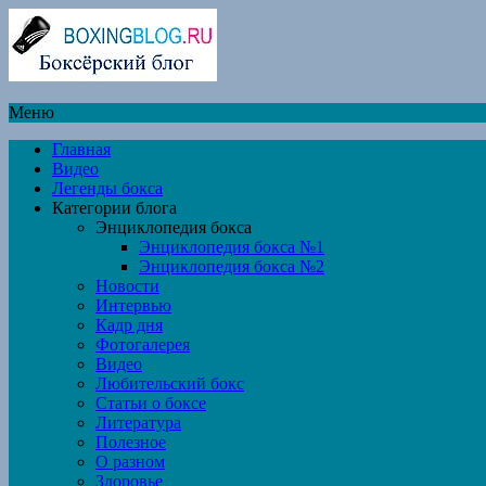
Меню
Главная
Видео
Легенды бокса
Категории блога
Энциклопедия бокса
Энциклопедия бокса №1
Энциклопедия бокса №2
Новости
Интервью
Кадр дня
Фотогалерея
Видео
Любительский бокс
Статьи о боксе
Литература
Полезное
О разном
Здоровье