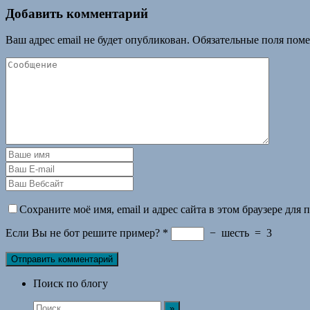
Добавить комментарий
Ваш адрес email не будет опубликован.
Обязательные поля пом
Сохраните моё имя, email и адрес сайта в этом браузере дл
Если Вы не бот решите пример?
*
−
шесть
=
3
Поиск по блогу