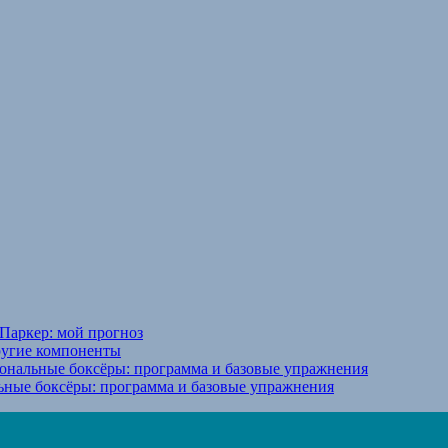
Паркер: мой прогноз
ругие компоненты
ональные боксёры: программа и базовые упражнения
ьные боксёры: программа и базовые упражнения