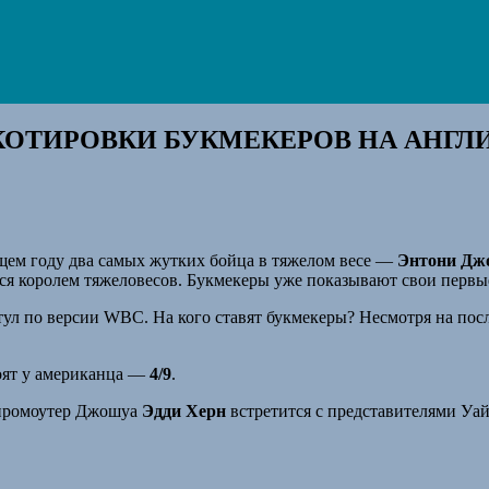
КОТИРОВКИ БУКМЕКЕРОВ НА АНГ
ющем году два самых жутких бойца в тяжелом весе —
Энтони Дж
ется королем тяжеловесов. Букмекеры уже показывают свои первы
ул по версии WBC. На кого ставят букмекеры? Несмотря на по
тоят у американца —
4/9
.
, промоутер Джошуа
Эдди Херн
встретится с представителями Уай