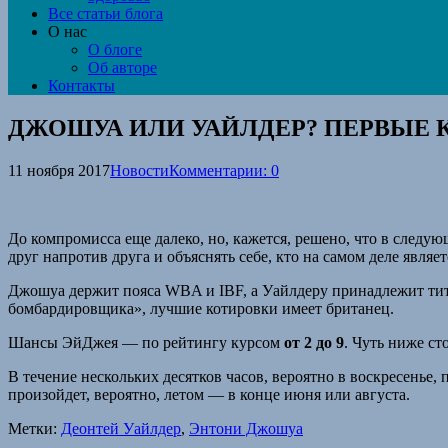
Все статьи блога
О нас
О блоге
Об авторе
Контакты
ДЖОШУА ИЛИ УАЙЛДЕР? ПЕРВЫЕ 
11 ноября 2017
Новости
Комментарии: 0
До компромисса еще далеко, но, кажется, решено, что в следу
друг напротив друга и объяснять себе, кто на самом деле явля
Джошуа держит пояса WBA и IBF, а Уайлдеру принадлежит тит
бомбардировщика», лучшие котировки имеет британец.
Шансы ЭйДжея — по рейтингу курсом
от 2 до 9
. Чуть ниже с
В течение нескольких десятков часов, вероятно в воскресенье
произойдет, вероятно, летом — в конце июня или августа.
Метки:
Деонтей Уайлдер
,
Энтони Джошуа