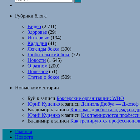
Рубрики блога
Видео
(2 711)
Здоровье
(29)
Интервью
(194)
Кадр дня
(41)
Легенды бокса
(390)
Любительский бокс
(72)
Новости
(1 645)
О разном
(200)
Полезное
(51)
Статьи о боксе
(509)
Новые комментарии
Буй
к записи
Боксерские организации: WBO
Юрий Куценко
к записи
Даниэль Дюбуа — Джозеф 
Владимир
к записи
Костюмы для бокса: одежда и д
Юрий Куценко
к записи
Как тренируются професси
Владимир
к записи
Как тренируются профессионал
Главная
Новости