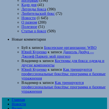
Интервью
(194)
Кадр дня
(41)
Легенды бокса
(390)
Любительский бокс
(72)
Новости
(1 645)
О разном
(200)
Полезное
(51)
Статьи о боксе
(509)
Новые комментарии
Буй
к записи
Боксерские организации: WBO
Юрий Куценко
к записи
Даниэль Дюбуа —
Джозеф Паркер: мой прогноз
Владимир
к записи
Костюмы для бокса: одежда и
другие компоненты
Юрий Куценко
к записи
Как тренируются
профессиональные боксёры: программа и базовые
упражнения
Владимир
к записи
Как тренируются
профессиональные боксёры: программа и базовые
упражнения
Главная
Новости
Видео