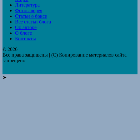
Литература
Фотогалерея
Статьи о боксе
Все статьи блога
Об авторе
О блоге
Контакты
© 2026
Все права защищены | (C) Копирование материалов сайта
запрещено
➤