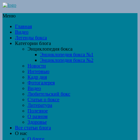
Меню
Главная
Видео
Легенды бокса
Категории блога
Энциклопедия бокса
Энциклопедия бокса №1
Энциклопедия бокса №2
Новости
Интервью
Кадр дня
Фотогалерея
Видео
Любительский бокс
Статьи о боксе
Литература
Полезное
О разном
Здоровье
Все статьи блога
О нас
О блоге