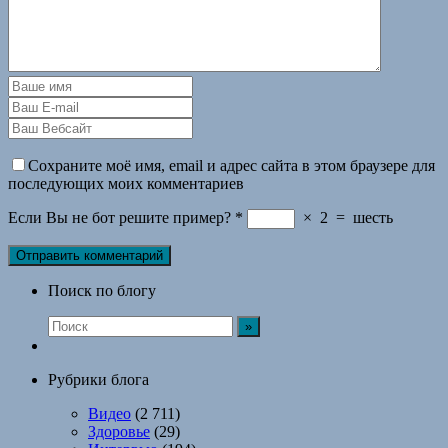
Сохраните моё имя, email и адрес сайта в этом браузере для
последующих моих комментариев
Если Вы не бот решите пример?
*
×
2
=
шесть
Поиск по блогу
Рубрики блога
Видео
(2 711)
Здоровье
(29)