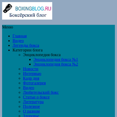
Меню
Главная
Видео
Легенды бокса
Категории блога
Энциклопедия бокса
Энциклопедия бокса №1
Энциклопедия бокса №2
Новости
Интервью
Кадр дня
Фотогалерея
Видео
Любительский бокс
Статьи о боксе
Литература
Полезное
О разном
Здоровье