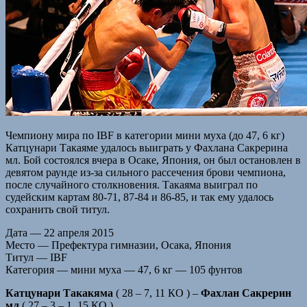
Чемпиону мира по IBF в категории мини муха (до 47, 6 кг)
Катцунари Такаяме удалось выиграть у Фахлана Сакрерина
мл. Бой состоялся вчера в Осаке, Япония, он был остановлен в
девятом раунде из-за сильного рассечения брови чемпиона,
после случайного столкновения. Такаяма выиграл по
судейским картам 80-71, 87-84 и 86-85, и так ему удалось
сохранить свой титул.
Дата — 22 апреля 2015
Место — Префектура гимназии, Осака, Япония
Титул — IBF
Категория — мини муха — 47, 6 кг — 105 фунтов
Катцунари Такакяма
( 28 – 7, 11 КО ) –
Фахлан Сакрерин
мл
( 27 – 3 – 1, 15 КО )