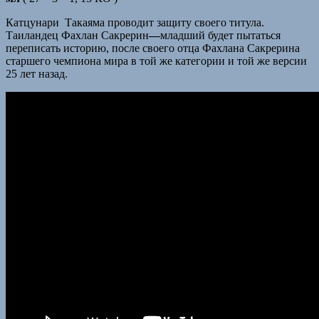
Катцунари Такаяма проводит защиту своего титула.
Таиландец Фахлан Сакрерин
—
младший будет пытаться
переписать историю, после своего отца Фахлана Сакрерина
старшего чемпиона мира в той же категории и той же версии
25 лет назад.