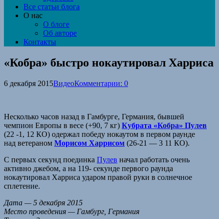
Все статьи блога
О нас
О блоге
Об авторе
Контакты
«Кобра» быстро нокаутировал Харриса
6 декабря 2015
Видео
Комментарии: 0
Несколько часов назад в Гамбурге, Германия, бывшей
чемпион Европы в весе (+90, 7 кг)
Кубрата «Кобра» Пулев
(22 -1, 12 КО) одержал победу нокаутом в первом раунде
над ветераном
Морисом Харрисом
(26-21 — 3 11 КО).
С первых секунд поединка
Пулев
начал работать очень
активно джебом, а на 119- секунде первого раунда
нокаутировал Харриса ударом правой руки в солнечное
сплетение.
Дата — 5 декабря 2015
Место проведения — Гамбург, Германия