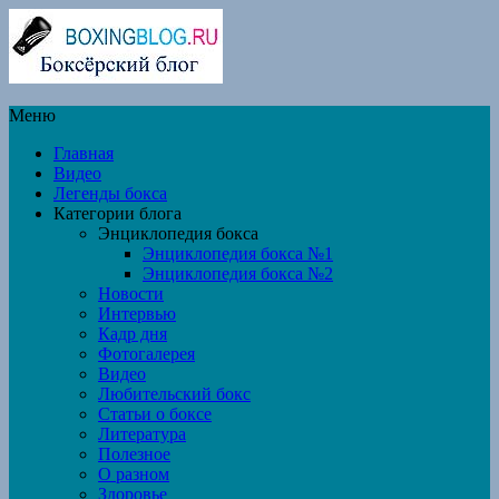
Меню
Главная
Видео
Легенды бокса
Категории блога
Энциклопедия бокса
Энциклопедия бокса №1
Энциклопедия бокса №2
Новости
Интервью
Кадр дня
Фотогалерея
Видео
Любительский бокс
Статьи о боксе
Литература
Полезное
О разном
Здоровье