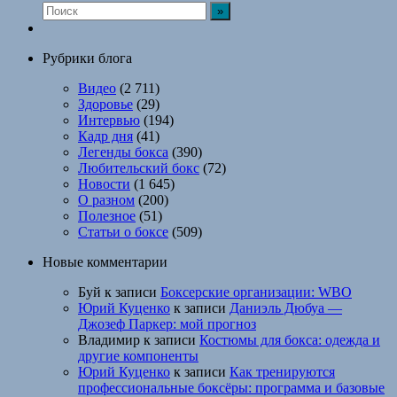
Рубрики блога
Видео
(2 711)
Здоровье
(29)
Интервью
(194)
Кадр дня
(41)
Легенды бокса
(390)
Любительский бокс
(72)
Новости
(1 645)
О разном
(200)
Полезное
(51)
Статьи о боксе
(509)
Новые комментарии
Буй
к записи
Боксерские организации: WBO
Юрий Куценко
к записи
Даниэль Дюбуа —
Джозеф Паркер: мой прогноз
Владимир
к записи
Костюмы для бокса: одежда и
другие компоненты
Юрий Куценко
к записи
Как тренируются
профессиональные боксёры: программа и базовые