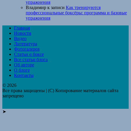
упражнения
Владимир
к записи
Как тренируются
профессиональные боксёры: программа и базовые
упражнения
Главная
Новости
Видео
Литература
Фотогалерея
Статьи о боксе
Все статьи блога
Об авторе
О блоге
Контакты
© 2026
Все права защищены | (C) Копирование материалов сайта
запрещено
➤