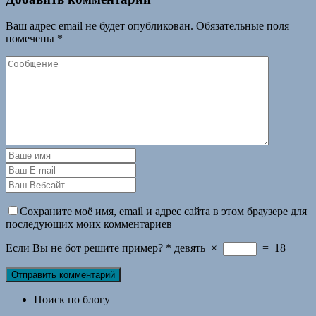
Ваш адрес email не будет опубликован.
Обязательные поля
помечены
*
Сохраните моё имя, email и адрес сайта в этом браузере для
последующих моих комментариев
Если Вы не бот решите пример?
*
девять
×
=
18
Поиск по блогу