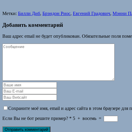
Метки:
Билли Диб
,
Брэндон Риос
,
Евгений Градович
,
Мэнни П
Добавить комментарий
Ваш адрес email не будет опубликован.
Обязательные поля пом
Сохраните моё имя, email и адрес сайта в этом браузере дл
Если Вы не бот решите пример?
*
5
+
восемь
=