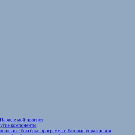
Паркер: мой прогноз
ругие компоненты
ональные боксёры: программа и базовые упражнения