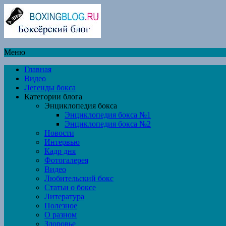
Меню
Главная
Видео
Легенды бокса
Категории блога
Энциклопедия бокса
Энциклопедия бокса №1
Энциклопедия бокса №2
Новости
Интервью
Кадр дня
Фотогалерея
Видео
Любительский бокс
Статьи о боксе
Литература
Полезное
О разном
Здоровье