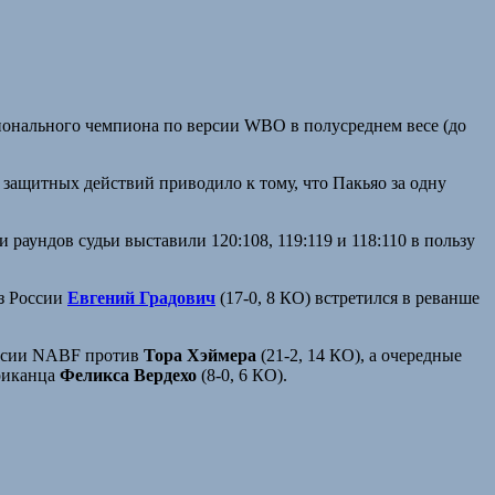
ионального чемпиона по версии WBO в полусреднем весе (до
защитных действий приводило к тому, что Пакьяо за одну
 раундов судьи выставили 120:108, 119:119 и 118:110 в пользу
из России
Евгений Градович
(17-0, 8 КО) встретился в реванше
версии NABF против
Тора Хэймера
(21-2, 14 КО), а очередные
ориканца
Феликса Вердехо
(8-0, 6 КО).