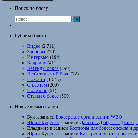
Поиск по блогу
Рубрики блога
Видео
(2 711)
Здоровье
(29)
Интервью
(194)
Кадр дня
(41)
Легенды бокса
(390)
Любительский бокс
(72)
Новости
(1 645)
О разном
(200)
Полезное
(51)
Статьи о боксе
(509)
Новые комментарии
Буй
к записи
Боксерские организации: WBO
Юрий Куценко
к записи
Даниэль Дюбуа — Джозеф 
Владимир
к записи
Костюмы для бокса: одежда и д
Юрий Куценко
к записи
Как тренируются професси