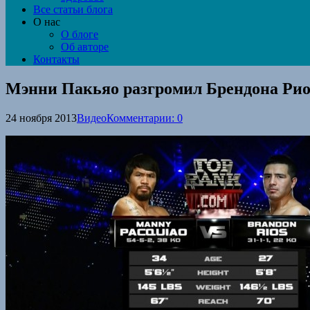
Все статьи блога
О нас
О блоге
Об авторе
Контакты
Мэнни Пакьяо разгромил Брендона Рио
24 ноября 2013
Видео
Комментарии: 0