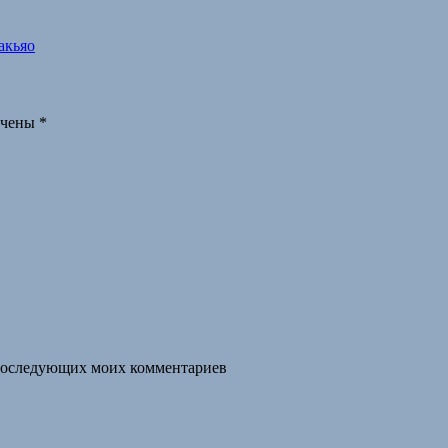
акьяо
ечены
*
я последующих моих комментариев