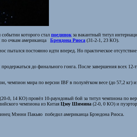
м событии которого стал
поединок
за вакантный титул интернац
ил по очкам американца
Брендона Риоса
(31-2-1, 23 КО).
с пытался постоянно идти вперед. Но практическое отсутствие 
продержаться до финального гонга. После завершения всех 12-ти
ои, чемпион мира по версии IBF в полулёгком весе (до 57,2 кг) 
(20-0, 14 КО) провёл 10-раундовый бой за титул чемпиона по 
пийского чемпиона из Китая
Цзоу Шимина
(2-0, 0 КО) и пуэрт
инец Мэнни Пакьяо победил американца Брэндона Риоса.