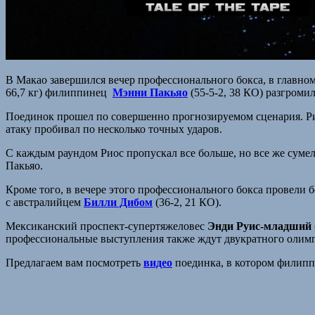
В Макао завершился вечер профессионального бокса, в главно
66,7 кг) филиппинец
Мэнни Пакьяо
(55-5-2, 38 КО) разгром
Поединок прошел по совершенно прогнозируемом сценария. Рио
атаку пробивал по несколько точных ударов.
С каждым раундом Риос пропускал все больше, но все же сумел 
Пакьяо.
Кроме того, в вечере этого профессионального бокса провели б
с австралийцем
Билли Дибом
(36-2, 21 КО).
Мексиканский проспект-супертяжеловес
Энди Руис-младший
профессиональные выступления также ждут двукратного олим
Предлагаем вам посмотреть
видео
поединка, в котором филипп