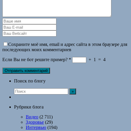
Сохраните моё имя, email и адрес сайта в этом браузере для
последующих моих комментариев
Если Вы не бот решите пример?
*
+
1
=
4
Поиск по блогу
Рубрики блога
Видео
(2 711)
Здоровье
(29)
Интервью
(194)