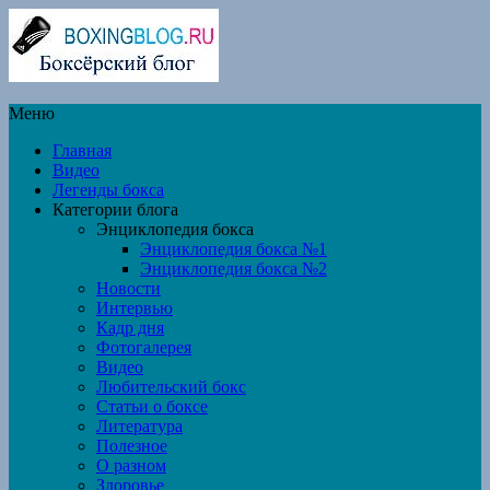
Меню
Главная
Видео
Легенды бокса
Категории блога
Энциклопедия бокса
Энциклопедия бокса №1
Энциклопедия бокса №2
Новости
Интервью
Кадр дня
Фотогалерея
Видео
Любительский бокс
Статьи о боксе
Литература
Полезное
О разном
Здоровье