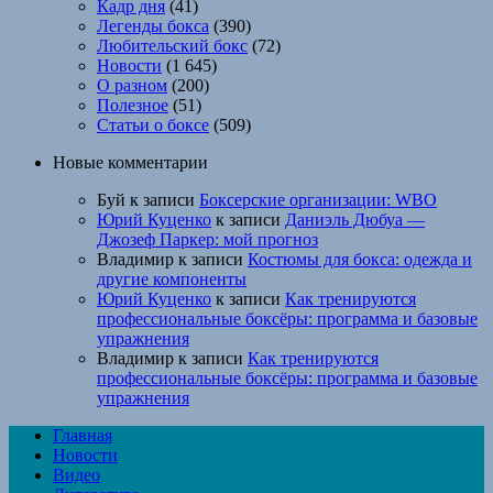
Кадр дня
(41)
Легенды бокса
(390)
Любительский бокс
(72)
Новости
(1 645)
О разном
(200)
Полезное
(51)
Статьи о боксе
(509)
Новые комментарии
Буй
к записи
Боксерские организации: WBO
Юрий Куценко
к записи
Даниэль Дюбуа —
Джозеф Паркер: мой прогноз
Владимир
к записи
Костюмы для бокса: одежда и
другие компоненты
Юрий Куценко
к записи
Как тренируются
профессиональные боксёры: программа и базовые
упражнения
Владимир
к записи
Как тренируются
профессиональные боксёры: программа и базовые
упражнения
Главная
Новости
Видео