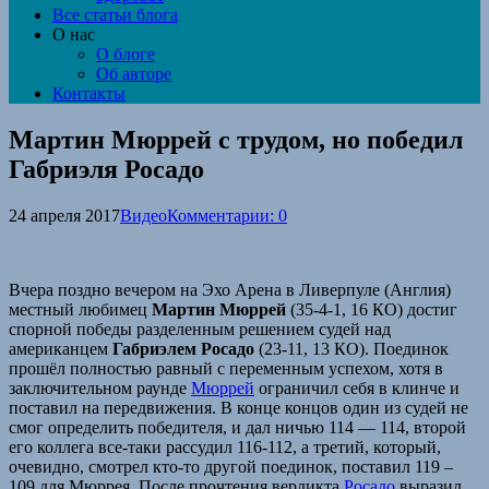
Все статьи блога
О нас
О блоге
Об авторе
Контакты
Мартин Мюррей с трудом, но победил
Габриэля Росадо
24 апреля 2017
Видео
Комментарии: 0
Вчера поздно вечером на Эхо Арена в Ливерпуле (Англия)
местный любимец
Мартин Мюррей
(35-4-1, 16 КО) достиг
спорной победы разделенным решением судей над
американцем
Габриэлем Росадо
(23-11, 13 КО). Поединок
прошёл полностью равный с переменным успехом, хотя в
заключительном раунде
Мюррей
ограничил себя в клинче и
поставил на передвижения. В конце концов один из судей не
смог определить победителя, и дал ничью 114 — 114, второй
его коллега все-таки рассудил 116-112, а третий, который,
очевидно, смотрел кто-то другой поединок, поставил 119 –
109 для Мюррея. После прочтения вердикта
Росадо
выразил