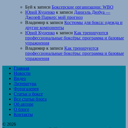
Буй
к записи
Боксерские организации: WBO
Юрий Куценко
к записи
Даниэль Дюбуа —
Джозеф Паркер: мой прогноз
Владимир
к записи
Костюмы для бокса: одежда и
другие компоненты
Юрий Куценко
к записи
Как тренируются
профессиональные боксёры: программа и базовые
упражнения
Владимир
к записи
Как тренируются
профессиональные боксёры: программа и базовые
упражнения
Главная
Новости
Видео
Литература
Фотогалерея
Статьи о боксе
Все статьи блога
Об авторе
О блоге
Контакты
© 2026