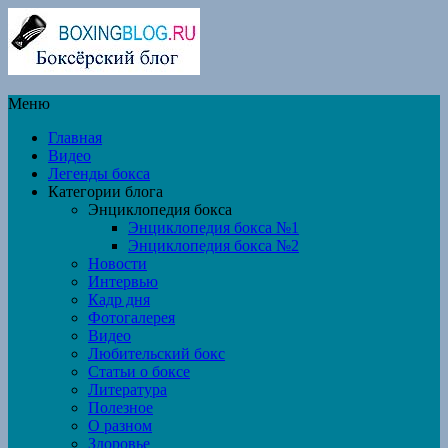
Меню
Главная
Видео
Легенды бокса
Категории блога
Энциклопедия бокса
Энциклопедия бокса №1
Энциклопедия бокса №2
Новости
Интервью
Кадр дня
Фотогалерея
Видео
Любительский бокс
Статьи о боксе
Литература
Полезное
О разном
Здоровье