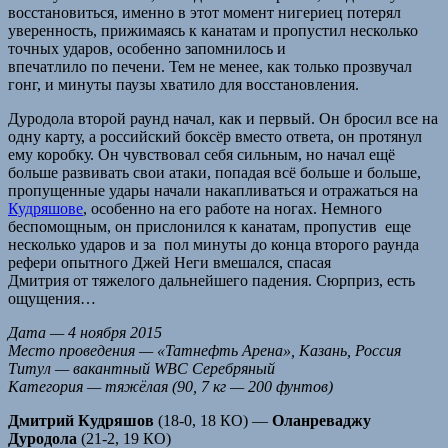
восстановиться, именно в этот момент нигериец потерял
уверенность, прижимаясь к канатам и пропустил несколько
точных ударов, особенно запомнилось и
впечатлило по печени. Тем не менее, как только прозвучал
гонг, и минуты паузы хватило для восстановления.
Дуродола второй раунд начал, как и первый. Он бросил все на
одну карту, а российский боксёр вместо ответа, он протянул
ему коробку. Он чувствовал себя сильным, но начал ещё
больше развивать свои атаки, попадая всё больше и больше,
пропущенные удары начали накапливаться и отражаться на
Кудряшове
, особенно на его работе на ногах. Немного
беспомощным, он прислонился к канатам, пропустив еще
несколько ударов и за пол минуты до конца второго раунда
рефери опытного Джей Неги вмешался, спасая
Дмитрия от тяжелого дальнейшего падения. Сюрприз, есть
ощущения…
Дата — 4 ноября 2015
Место проведения — «Татнефть Арена», Казань, Россия
Титул — вакантный WBC Серебряный
Категория — тяжёлая (90, 7 кг — 200 фунтов)
Дмитрий Кудряшов
(18-0, 18 КО) —
Оланреваджу
Дуродола
(21-2, 19 КО)