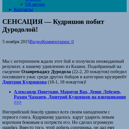
Об авторе
Контакты
СЕНСАЦИЯ — Кудряшов побит
Дуродолой!
5 ноября 2015
Видео
Комментарии: 0
Мы с нетерпением ждали этот бой и получили неожиданный
результат, к нашему удивлению из Казани. Подобранный на
съедение
Оланреваджу Дуродола
(22-2, 20 нокаутов) победил
посеявшего ужас среди других бойцов в категории крузервейт
Дмитрия Кудряшова
(18-1, 18 нокаутов)!
Александр Поветкин, Мариуш Вах, Денис Лебедев,
Рахим Чахкиев, Дмитрий Кудряшов на взвешивании
>>>
Нигерийский боксёр удивил всех своим нападением с
первого гонга. Кудряшову удалось вдруг ударить левым
коротким боковым и потрясти его. Но сделал огромную
ошибку. Вместо того, чтоб добить соперника, он дал ему