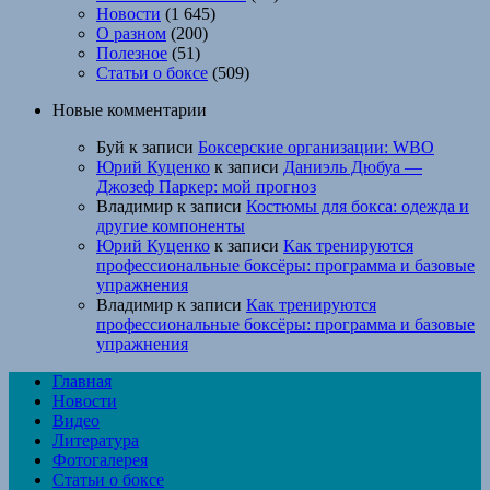
Новости
(1 645)
О разном
(200)
Полезное
(51)
Статьи о боксе
(509)
Новые комментарии
Буй
к записи
Боксерские организации: WBO
Юрий Куценко
к записи
Даниэль Дюбуа —
Джозеф Паркер: мой прогноз
Владимир
к записи
Костюмы для бокса: одежда и
другие компоненты
Юрий Куценко
к записи
Как тренируются
профессиональные боксёры: программа и базовые
упражнения
Владимир
к записи
Как тренируются
профессиональные боксёры: программа и базовые
упражнения
Главная
Новости
Видео
Литература
Фотогалерея
Статьи о боксе