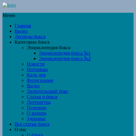
Меню
Главная
Видео
Легенды бокса
Категории блога
Энциклопедия бокса
Энциклопедия бокса №1
Энциклопедия бокса №2
Новости
Интервью
Кадр дня
Фотогалерея
Видео
Любительский бокс
Статьи о боксе
Литература
Полезное
О разном
Здоровье
Все статьи блога
О нас
О блоге