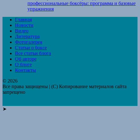
профессиональные боксёры: программа и базовые
упражнения
Главная
Новости
Видео
Литература
Фотогалерея
Статьи о боксе
Все статьи блога
Об авторе
О блоге
Контакты
© 2026
Все права защищены | (C) Копирование материалов сайта
запрещено
➤