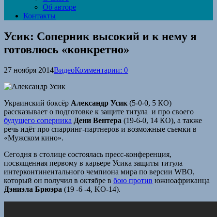
Об авторе
Контакты
Усик: Соперник высокий и к нему я
готовлюсь «конкретно»
27 ноября 2014
Видео
Комментарии: 0
Украинский боксёр
Александр Усик
(5-0-0, 5 КО)
рассказывает о подготовке к защите титула и про своего
будущего соперника
Дени Вентера
(19-6-0, 14 КО), а также
речь идёт про спарринг-партнеров и возможные съемки в
«Мужском кино».
Сегодня в столице состоялась пресс-конференция,
посвященная первому в карьере Усика защиты титула
интерконтинентального чемпиона мира по версии WBO,
который он получил в октябре в
бою против
южноафриканца
Дэниэла Брюэра
(19 -6 -4, KO-14).