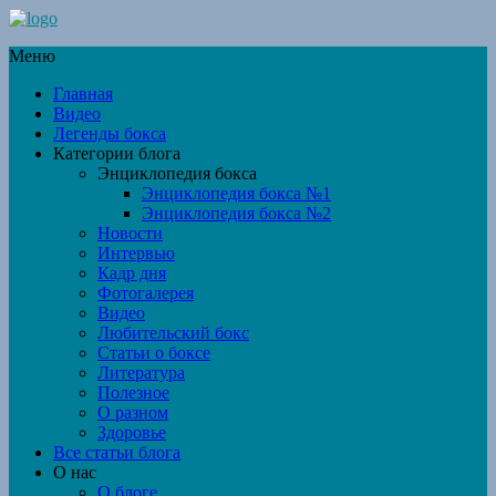
Меню
Главная
Видео
Легенды бокса
Категории блога
Энциклопедия бокса
Энциклопедия бокса №1
Энциклопедия бокса №2
Новости
Интервью
Кадр дня
Фотогалерея
Видео
Любительский бокс
Статьи о боксе
Литература
Полезное
О разном
Здоровье
Все статьи блога
О нас
О блоге