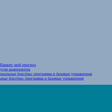
Паркер: мой прогноз
ругие компоненты
ональные боксёры: программа и базовые упражнения
ьные боксёры: программа и базовые упражнения