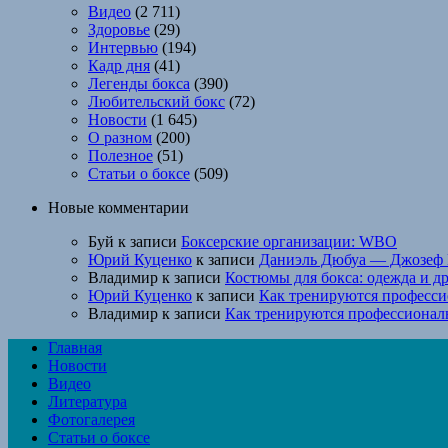
Видео
(2 711)
Здоровье
(29)
Интервью
(194)
Кадр дня
(41)
Легенды бокса
(390)
Любительский бокс
(72)
Новости
(1 645)
О разном
(200)
Полезное
(51)
Статьи о боксе
(509)
Новые комментарии
Буй
к записи
Боксерские организации: WBO
Юрий Куценко
к записи
Даниэль Дюбуа — Джозеф 
Владимир
к записи
Костюмы для бокса: одежда и д
Юрий Куценко
к записи
Как тренируются професси
Владимир
к записи
Как тренируются профессионал
Главная
Новости
Видео
Литература
Фотогалерея
Статьи о боксе