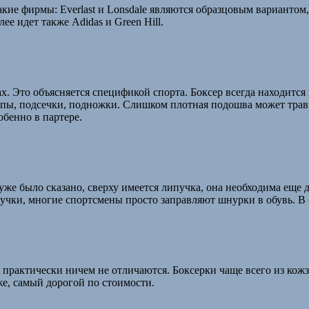
ие фирмы: Everlast и Lonsdale являются образцовым вариантом, 
е идет также Adidas и Green Hill.
х. Это объясняется спецификой спорта. Боксер всегда находится
ацепы, подсечки, подножки. Слишком плотная подошва может тра
обенно в партере.
е было сказано, сверху имеется липучка, она необходима еще дл
пучки, многие спортсмены просто заправляют шнурки в обувь. В 
 практически ничем не отличаются. Боксерки чаще всего из кожз
е, самый дорогой по стоимости.