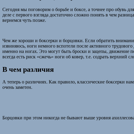
Сегодня мы поговорим о борьбе и боксе, а точнее про обувь дл
деле с первого взгляда достаточно сложно понять в чем разниц
вернемся чуть позже.
Чем же хороши и боксерки и борцовки. Если обратить внимание 
извиняюсь, ноги немного вспотели после активного трудового дн
именно на ногах. Это могут быть броски и зацепы, движение п
всегда есть риск «сжечь» ноги об ковер, т.е. содрать верхний с
В чем различия
А теперь о различиях. Как правило, классические боксерки н
очень заметен.
Борцовки при этом никогда не бывают выше уровня ахиллесова