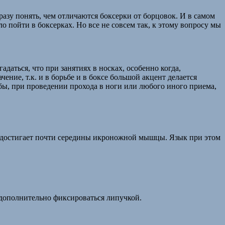
сразу понять, чем отличаются боксерки от борцовок. И в самом
о пойти в боксерках. Но все не совсем так, к этому вопросу мы
даться, что при занятиях в носках, особенно когда,
ение, т.к. и в борьбе и в боксе большой акцент делается
ьбы, при проведении прохода в ноги или любого иного приема,
ок достигает почти середины икроножной мышцы. Язык при этом
 дополнительно фиксироваться липучкой.