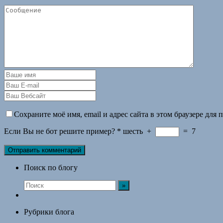
Сохраните моё имя, email и адрес сайта в этом браузере дл
Если Вы не бот решите пример?
*
шесть
+
=
7
Поиск по блогу
Рубрики блога