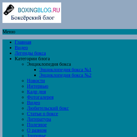
Меню
Главная
Видео
Легенды бокса
Категории блога
Энциклопедия бокса
Энциклопедия бокса №1
Энциклопедия бокса №2
Новости
Интервью
Кадр дня
Фотогалерея
Видео
Любительский бокс
Статьи о боксе
Литература
Полезное
О разном
Здоровье