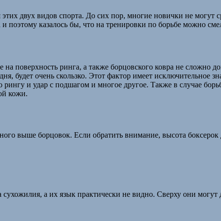
я этих двух видов спорта. До сих пор, многие новички не могут 
а и поэтому казалось бы, что на тренировки по борьбе можно смел
на поверхность ринга, а также борцовского ковра не сложно дога
я, будет очень скользко. Этот фактор имеет исключительное знач
о рингу и удар с подшагом и многое другое. Также в случае бор
лой кожи.
амного выше борцовок. Если обратить внимание, высота боксер
 сухожилия, а их язык практически не видно. Сверху они могут