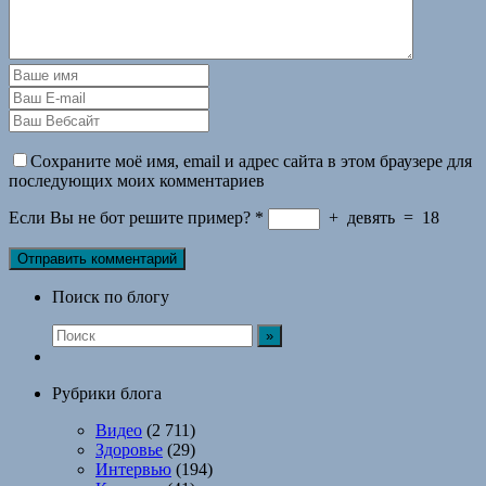
Сохраните моё имя, email и адрес сайта в этом браузере для
последующих моих комментариев
Если Вы не бот решите пример?
*
+
девять
=
18
Поиск по блогу
Рубрики блога
Видео
(2 711)
Здоровье
(29)
Интервью
(194)