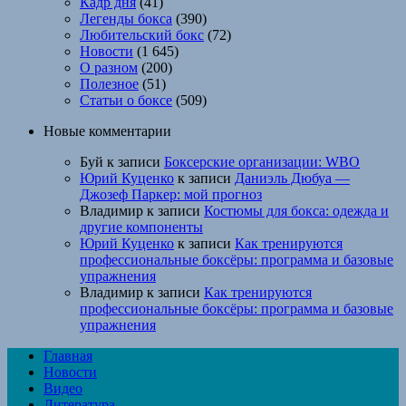
Кадр дня
(41)
Легенды бокса
(390)
Любительский бокс
(72)
Новости
(1 645)
О разном
(200)
Полезное
(51)
Статьи о боксе
(509)
Новые комментарии
Буй
к записи
Боксерские организации: WBO
Юрий Куценко
к записи
Даниэль Дюбуа —
Джозеф Паркер: мой прогноз
Владимир
к записи
Костюмы для бокса: одежда и
другие компоненты
Юрий Куценко
к записи
Как тренируются
профессиональные боксёры: программа и базовые
упражнения
Владимир
к записи
Как тренируются
профессиональные боксёры: программа и базовые
упражнения
Главная
Новости
Видео
Литература