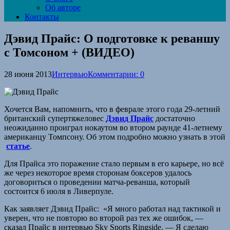
Об авторе
Контакты
Дэвид Прайс: О подготовке к реваншу
с Томсоном + (ВИДЕО)
28 июня 2013
Интервью
Комментарии: 0
Хочется Вам, напомнить, что в феврале этого года 29-летний
британский супертяжеловес
Дэвид Прайс
достаточно
неожиданно проиграл нокаутом во втором раунде 41-летнему
американцу Томпсону. Об этом подробно можно узнать в этой
статье
.
Для Прайса это поражение стало первым в его карьере, но всё
же через некоторое время сторонам боксеров удалось
договориться о проведении матча-реванша, который
состоится 6 июля в Ливерпуле.
Как заявляет Дэвид Прайс: «Я много работал над тактикой и
уверен, что не повторю во второй раз тех же ошибок, —
сказал Прайс в интервью Sky Sports Ringside. — Я сделаю