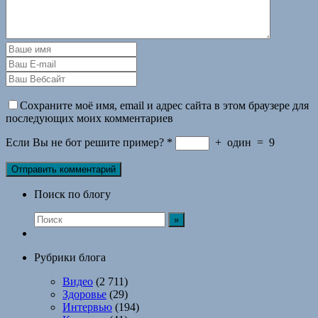
Сохраните моё имя, email и адрес сайта в этом браузере для
последующих моих комментариев
Если Вы не бот решите пример?
*
+
один
=
9
Поиск по блогу
Рубрики блога
Видео
(2 711)
Здоровье
(29)
Интервью
(194)