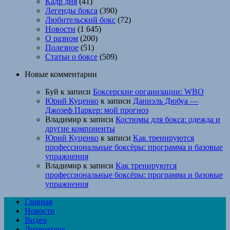
Кадр дня
(41)
Легенды бокса
(390)
Любительский бокс
(72)
Новости
(1 645)
О разном
(200)
Полезное
(51)
Статьи о боксе
(509)
Новые комментарии
Буй
к записи
Боксерские организации: WBO
Юрий Куценко
к записи
Даниэль Дюбуа —
Джозеф Паркер: мой прогноз
Владимир
к записи
Костюмы для бокса: одежда и
другие компоненты
Юрий Куценко
к записи
Как тренируются
профессиональные боксёры: программа и базовые
упражнения
Владимир
к записи
Как тренируются
профессиональные боксёры: программа и базовые
упражнения
Главная
Новости
Видео
Литература