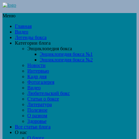
Меню
Главная
Видео
Легенды бокса
Категории блога
Энциклопедия бокса
Энциклопедия бокса №1
Энциклопедия бокса №2
Новости
Интервью
Кадр дня
Фотогалерея
Видео
Любительский бокс
Статьи о боксе
Литература
Полезное
О разном
Здоровье
Все статьи блога
О нас
О блоге