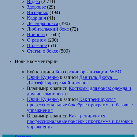
Видео
(2 711)
Здоровье
(29)
Интервью
(194)
Кадр дня
(41)
Легенды бокса
(390)
Любительский бокс
(72)
Новости
(1 645)
О разном
(200)
Полезное
(51)
Статьи о боксе
(509)
Новые комментарии
Буй
к записи
Боксерские организации: WBO
Юрий Куценко
к записи
Даниэль Дюбуа —
Джозеф Паркер: мой прогноз
Владимир
к записи
Костюмы для бокса: одежда и
другие компоненты
Юрий Куценко
к записи
Как тренируются
профессиональные боксёры: программа и базовые
упражнения
Владимир
к записи
Как тренируются
профессиональные боксёры: программа и базовые
упражнения