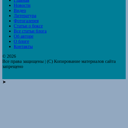
Главная
Новости
Видео
Литература
Фотогалерея
Статьи о боксе
Все статьи блога
Об авторе
О блоге
Контакты
© 2026
Все права защищены | (C) Копирование материалов сайта
запрещено
➤