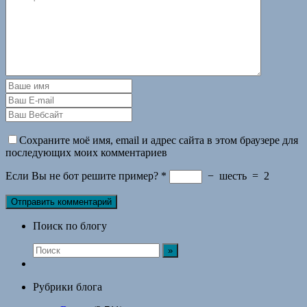
Сохраните моё имя, email и адрес сайта в этом браузере для
последующих моих комментариев
Если Вы не бот решите пример?
*
−
шесть
=
2
Поиск по блогу
Рубрики блога