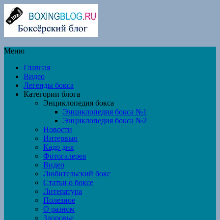
Меню
Главная
Видео
Легенды бокса
Категории блога
Энциклопедия бокса
Энциклопедия бокса №1
Энциклопедия бокса №2
Новости
Интервью
Кадр дня
Фотогалерея
Видео
Любительский бокс
Статьи о боксе
Литература
Полезное
О разном
Здоровье