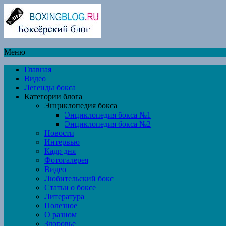
Меню
Главная
Видео
Легенды бокса
Категории блога
Энциклопедия бокса
Энциклопедия бокса №1
Энциклопедия бокса №2
Новости
Интервью
Кадр дня
Фотогалерея
Видео
Любительский бокс
Статьи о боксе
Литература
Полезное
О разном
Здоровье