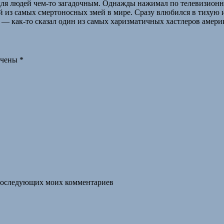
для людей чем-то загадочным. Однажды нажимал по телевизион
ой из самых смертоносных змей в мире. Сразу влюбился в тихую 
е — как-то сказал один из самых харизматичных хастлеров амери
ечены
*
я последующих моих комментариев