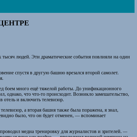
ЦЕНТРЕ
ех тысяч людей. Эти драматические события повлияли на один
овение спустя в другую башню врезался второй самолет.
я.
ред боем много ещё тяжелой работы. До унификационного
л, однако, что что-то происходит. Возникло замешательство,
в отель и включить телевизор.
телевизор, а вторая башня также была поражена, я знал,
чевидно было, что он будет отменен, — вспоминает
н проводил медиа тренировку для журналистов и зрителей.
—
тояться рано или поздно
, — продолжил великий чемпион из