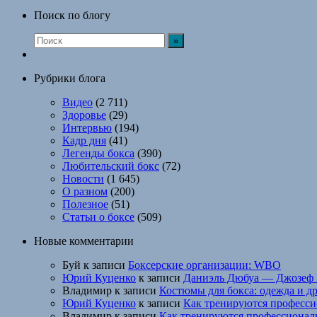
Поиск по блогу
Рубрики блога
Видео
(2 711)
Здоровье
(29)
Интервью
(194)
Кадр дня
(41)
Легенды бокса
(390)
Любительский бокс
(72)
Новости
(1 645)
О разном
(200)
Полезное
(51)
Статьи о боксе
(509)
Новые комментарии
Буй
к записи
Боксерские организации: WBO
Юрий Куценко
к записи
Даниэль Дюбуа — Джозеф 
Владимир
к записи
Костюмы для бокса: одежда и д
Юрий Куценко
к записи
Как тренируются професси
Владимир
к записи
Как тренируются профессионал