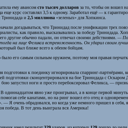
латила ему авансом
сто тысяч долларов
за то, чтобы он вошел н
гда еще курс составлял 3,5 к одному. Заработал ещё — к гаранти
 Тринидада и
2,5 миллиона
«зеленых» для Хопкинса.
ачали догадываться, что Тринидад после унификации трех поясов
листы, как правило, высказывались за победу Тринидада. Хопки
чего другие обычно падали, он отвечал своими действиями.
— По
 тогда на лице Феликса встревоженность. Он ударил своим лучши
 который был ближе всего к обеим бойцам.
 было его самым сильным оружием, поэтому моя правая перчатка
я подготовки к поединку игнорировала спарринг-партнёрами, ко
й подготовки сконцентрировался на бое Тринидада с Оскаром Д
В бою запустил ноги и просто перебоксировал Феликса, — призн
. В одиннадцатом явно уже проигрывал, а в конце первой мину
ь, помогая себе канатами, но на ринг вошел его отец и одновре
 Я очень обрадовался, но когда уже немного пришел в себя, я 
оя победа. В тот день выиграла вся Америка!
ивник имел результат
329
ударов, из которых
129
дошло до цели.