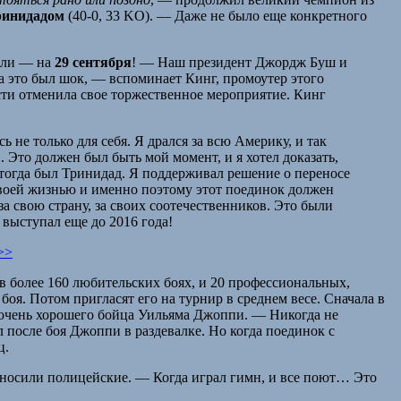
ринидадом
(40-0, 33 KO). — Даже не было еще конкретного
дели — на
29 сентября
! — Наш президент Джордж Буш и
 это был шок, — вспоминает Кинг, промоутер этого
ости отменила свое торжественное мероприятие. Кинг
ь не только для себя. Я дрался за всю Америку, и так
. Это должен был быть мой момент, и я хотел доказать,
й тогда был Тринидад. Я поддерживал решение о переносе
 своей жизнью и именно поэтому этот поединок должен
за свою страну, за своих соотечественников. Это были
выступал еще до 2016 года!
>>
в более 160 любительских боях, и 20 профессиональных,
а боя. Потом пригласят его на турнир в среднем весе. Сначала в
в очень хорошего бойца Уильяма Джоппи. — Никогда не
 после боя Джоппи в раздевалке. Но когда поединок с
ц.
ую носили полицейские. — Когда играл гимн, и все поют… Это