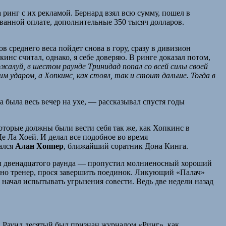
а ринг с их рекламой. Бернард взял всю сумму, пошел в
рованной оплате, дополнительные 350 тысяч долларов.
 среднего веса пойдет снова в гору, сразу в дивизион
нс считал, однако, я себе доверяю. В ринге доказал потом,
жалуй, в шестом раунде Тринидад попал со всей силы своей
м ударом, а Хопкинс, как стоял, так и стоит дальше. Тогда в
 была весь вечер на ухе, — рассказывал спустя годы
торые должны были вести себя так же, как Хопкинс в
е Ла Хоей. И делал все подобное во время
ался
Алан Хоппер
, ближайший соратник Дона Кинга.
ты двенадцатого раунда — пропустил молниеносный хороший
менно тренер, прося завершить поединок. Ликующий «Палач»
начал испытывать угрызения совести. Ведь две недели назад
 Раунд десятый был признан журналом «Ринг», как