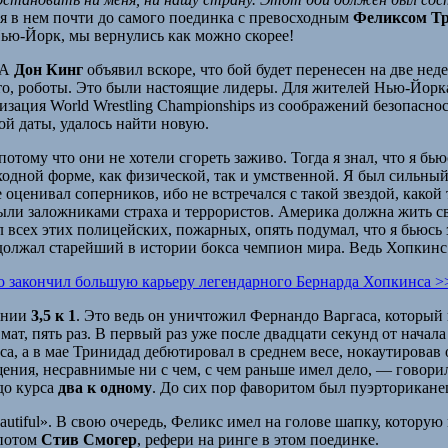
ся в нем почти до самого поединка с превосходным
Феликсом Т
Нью-Йорк, мы вернулись как можно скорее!
 А
Дон Кинг
объявил вскоре, что бой будет перенесен на две не
о, роботы. Это были настоящие лидеры. Для жителей Нью-Йорка
низация World Wrestling Championships из соображений безопасн
ой даты, удалось найти новую.
тому что они не хотели сгореть заживо. Тогда я знал, что я бьюс
сходной форме, как физической, так и умственной. Я был сильный
 оценивал соперников, ибо не встречался с такой звездой, како
и были заложниками страха и террористов. Америка должна жить
 всех этих полицейских, пожарных, опять подумал, что я бьюсь 
одолжал старейший в истории бокса чемпион мира. Ведь Хопкинс 
акончил большую карьеру легендарного Бернарда Хопкинса >
шении
3,5 к 1
. Это ведь он уничтожил Фернандо Варгаса, который 
 мат, пять раз. В первый раз уже после двадцати секунд от начал
а, а в мае Тринидад дебютировал в среднем весе, нокаутирова
ния, несравнимые ни с чем, с чем раньше имел дело, — говорил
до курса
два к одному
. До сих пор фаворитом был пуэрторикане
eautiful». В свою очередь, Феликс имел на голове шапку, котор
 потом
Стив Смогер
, рефери на ринге в этом поединке.