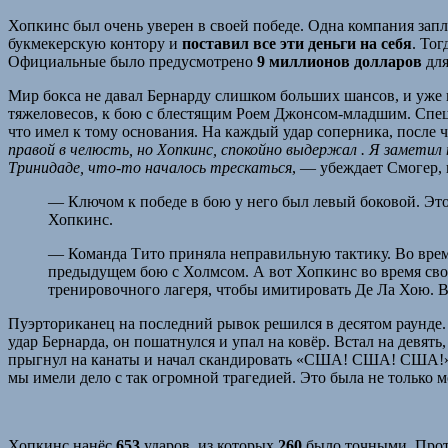
Хопкинс был очень уверен в своей победе. Одна компания зап
букмекерскую контору и
поставил все эти деньги на себя
. То
Официальные было предусмотрено
9 миллионов долларов
для
Мир бокса не давал Бернарду слишком больших шансов, и уже н
тяжеловесов, к бою с блестящим Роем Джонсом-младшим. Специа
что имел к тому основания. На каждый удар соперника, после 
правой в челюсть, но Хопкинс, спокойно выдержал . Я заметил
Тринидаде, что-то началось трескаться
, — убеждает Смогер,
— Ключом к победе в бою у него был левый боковой. Это
Хопкинс.
— Команда Тито приняла неправильную тактику. Во врем
предыдущем бою с Холмсом. А вот Хопкинс во время свое
тренировочного лагеря, чтобы имитировать Де Ла Хою. 
Пуэрториканец на последний рывок решился в десятом раунде
удар Бернарда, он пошатнулся и упал на ковёр. Встал на девят
прыгнул на канаты и начал скандировать «США! США! США!». —
мы имели дело с так огромной трагедией. Это была не только м
Хопкинс нанёс
653
ударов, из которых
260
было точными. Прот