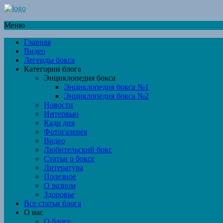
Меню
Главная
Видео
Легенды бокса
Категории блога
Энциклопедия бокса
Энциклопедия бокса №1
Энциклопедия бокса №2
Новости
Интервью
Кадр дня
Фотогалерея
Видео
Любительский бокс
Статьи о боксе
Литература
Полезное
О разном
Здоровье
Все статьи блога
О нас
О блоге