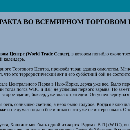
ЕРАКТА ВО ВСЕМИРНОМ ТОРГОВОМ 
ом Центре (World Trade Center)
, в котором погибло около тр
й календарь.
рного Торгового Центра, произвёл таран здания самолетом. Мгн
л, что это террористический акт и его субботний бой не состоитс
озле Центрального Парка в Нью-Йорке, держа уже вес. Было пе
й тогда пояса WBC и IBF, не услышал первого взрыва. Но замети
второе здание, боксер, уже знал о трагедии. Он успел вернуться 
бега, солнышко светило, а небо было голубое. Когда я включил 
аже и не думал тогда о бое и никого это уже не интересовало. О
спустя, Хопкинс мог быть одной из жертв. Рядом с ВТЦ (WTC), о
 остановить ни меня, ни нашу страну. Этот бой должен был сос