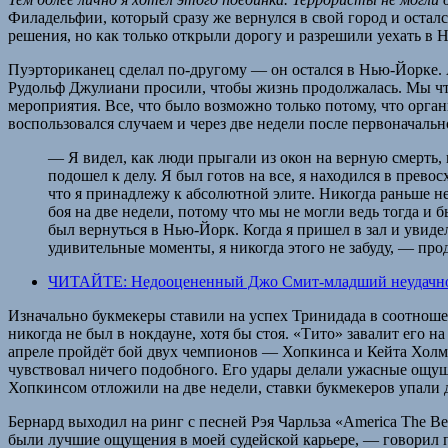
Филадельфии, который сразу же вернулся в свой город и остал
решения, но как только открыли дорогу и разрешили уехать в 
Пуэрториканец сделал по-другому — он остался в Нью-Йорке.
Рудольф Джулиани просили, чтобы жизнь продолжалась. Мы чт
мероприятия. Все, что было возможно только потому, что орга
воспользовался случаем и через две недели после первоначальн
— Я видел, как люди прыгали из окон на верную смерть, по
подошел к делу. Я был готов на все, я находился в прево
что я принадлежу к абсолютной элите. Никогда раньше не
боя на две недели, потому что мы не могли ведь тогда 
был вернуться в Нью-Йорк. Когда я пришел в зал и увидел
удивительные моменты, я никогда этого не забуду, — пр
ЧИТАЙТЕ: Недооцененный Джо Смит-младший неудачно з
Изначально букмекеры ставили на успех Тринидада в соотно
никогда не был в нокдауне, хотя бы стоя. «Тито» завалит его на
апреле пройдёт бой двух чемпионов — Хопкинса и Кейта Холмс
чувствовал ничего подобного. Его удары делали ужасные ощуще
Хопкинсом отложили на две недели, ставки букмекеров упали 
Бернард выходил на ринг с песней Рэя Чарльза «America The B
были лучшие ощущения в моей судейской карьере, — говорил