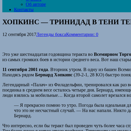
Об авторе
Контакты
ХОПКИНС — ТРИНИДАД В ТЕНИ Т
12 сентября 2017
Легенды бокса
Комментарии: 0
Это уже шестнадцатая годовщина теракта во
Всемирном Торгов
из самых громких боев в истории среднего веса. Вот наш стары
11 сентября 2001 года
. Вторник утром. В одну из башен Всеми
Находясь рядом
Бернард Хопкинс
(39-2-1, 28 KO) быстро поня
Легендарный «Палач» из Филадельфии, тренировался как раз в
поединка в среднем весе осталось четыре дня. Бернард, имеющи
люди взялись за мобильные… Когда второй самолет врезался во 
— Я прекрасно помню то утро. Погода была идеальная для 
что это не несчастный случай. — На нас напали. Никто д
Бернард.
Что интересно, если бы теракт был проведен чуть более часа 
Тем более лично я хотел этого поединка. Террористы не могли