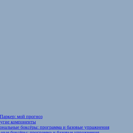
Паркер: мой прогноз
ругие компоненты
ональные боксёры: программа и базовые упражнения
ьные боксёры: программа и базовые упражнения