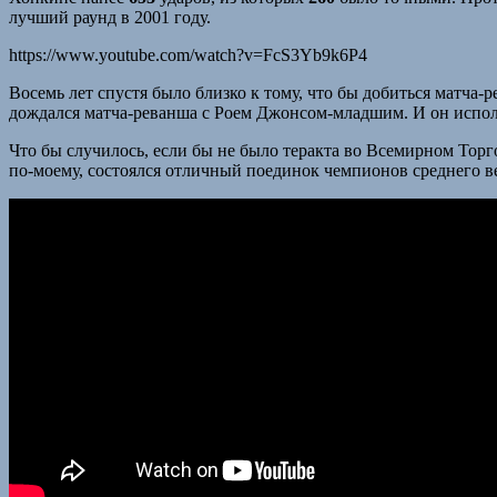
лучший раунд в 2001 году.
https://www.youtube.com/watch?v=FcS3Yb9k6P4
Восемь лет спустя было близко к тому, что бы добиться матча
дождался матча-реванша с Роем Джонсом-младшим. И он исполь
Что бы случилось, если бы не было теракта во Всемирном Торго
по-моему, состоялся отличный поединок чемпионов среднего ве