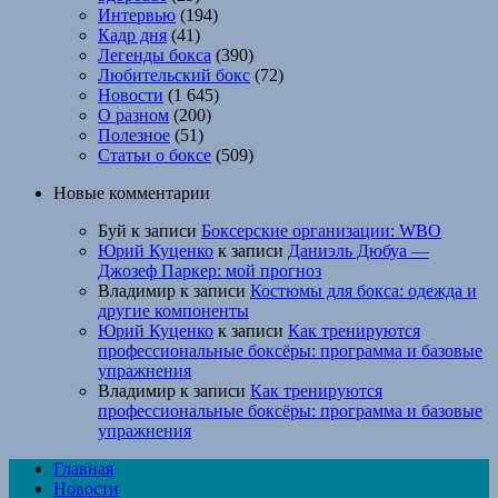
Интервью
(194)
Кадр дня
(41)
Легенды бокса
(390)
Любительский бокс
(72)
Новости
(1 645)
О разном
(200)
Полезное
(51)
Статьи о боксе
(509)
Новые комментарии
Буй
к записи
Боксерские организации: WBO
Юрий Куценко
к записи
Даниэль Дюбуа —
Джозеф Паркер: мой прогноз
Владимир
к записи
Костюмы для бокса: одежда и
другие компоненты
Юрий Куценко
к записи
Как тренируются
профессиональные боксёры: программа и базовые
упражнения
Владимир
к записи
Как тренируются
профессиональные боксёры: программа и базовые
упражнения
Главная
Новости