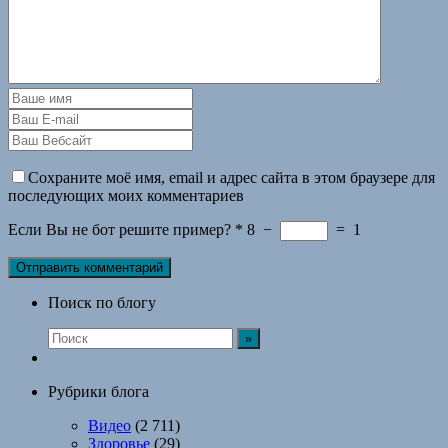
Сохраните моё имя, email и адрес сайта в этом браузере для
последующих моих комментариев
Если Вы не бот решите пример?
*
8
−
=
1
Поиск по блогу
Рубрики блога
Видео
(2 711)
Здоровье
(29)