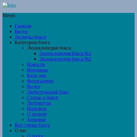
Меню
Главная
Видео
Легенды бокса
Категории блога
Энциклопедия бокса
Энциклопедия бокса №1
Энциклопедия бокса №2
Новости
Интервью
Кадр дня
Фотогалерея
Видео
Любительский бокс
Статьи о боксе
Литература
Полезное
О разном
Здоровье
Все статьи блога
О нас
О блоге