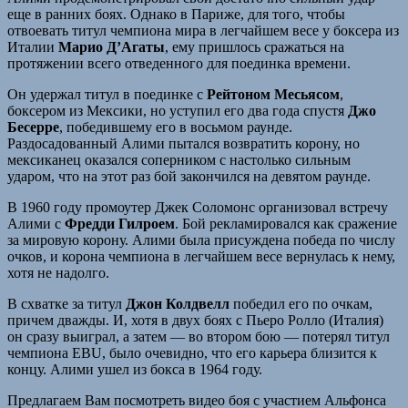
еще в ранних боях. Однако в Париже, для того, чтобы
отвоевать титул чемпиона мира в легчайшем весе у боксера из
Италии
Марио Д’Агаты
, ему пришлось сражаться на
протяжении всего отведенного для поединка времени.
Он удержал титул в поединке с
Рейтоном Месьясом
,
боксером из Мексики, но уступил его два года спустя
Джо
Бесерре
, победившему его в восьмом раунде.
Раздосадованный Алими пытался возвратить корону, но
мексиканец оказался соперником с настолько сильным
ударом, что на этот раз бой закончился на девятом раунде.
В 1960 году промоутер Джек Соломонс организовал встречу
Алими с
Фредди Гилроем
. Бой рекламировался как сражение
за мировую корону. Алими была присуждена победа по числу
очков, и корона чемпиона в легчайшем весе вернулась к нему,
хотя не надолго.
В схватке за титул
Джон Колдвелл
победил его по очкам,
причем дважды. И, хотя в двух боях с Пьеро Ролло (Италия)
он сразу выиграл, а затем — во втором бою — потерял титул
чемпиона EBU, было очевидно, что его карьера близится к
концу. Алими ушел из бокса в 1964 году.
Предлагаем Вам посмотреть видео боя с участием Альфонса