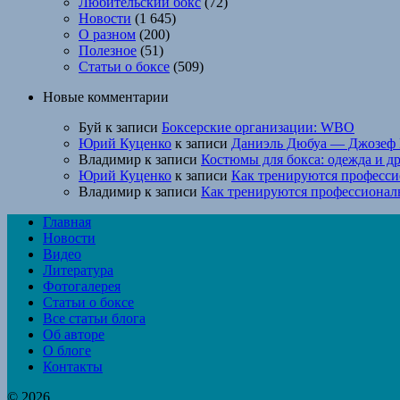
Любительский бокс
(72)
Новости
(1 645)
О разном
(200)
Полезное
(51)
Статьи о боксе
(509)
Новые комментарии
Буй
к записи
Боксерские организации: WBO
Юрий Куценко
к записи
Даниэль Дюбуа — Джозеф 
Владимир
к записи
Костюмы для бокса: одежда и д
Юрий Куценко
к записи
Как тренируются професси
Владимир
к записи
Как тренируются профессионал
Главная
Новости
Видео
Литература
Фотогалерея
Статьи о боксе
Все статьи блога
Об авторе
О блоге
Контакты
© 2026