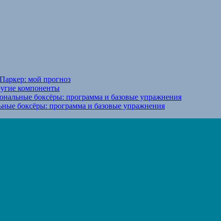
Паркер: мой прогноз
ругие компоненты
ональные боксёры: программа и базовые упражнения
ьные боксёры: программа и базовые упражнения