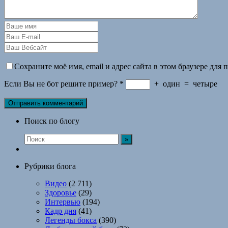
Сохраните моё имя, email и адрес сайта в этом браузере дл
Если Вы не бот решите пример?
*
+
один
=
четыре
Поиск по блогу
Рубрики блога
Видео
(2 711)
Здоровье
(29)
Интервью
(194)
Кадр дня
(41)
Легенды бокса
(390)