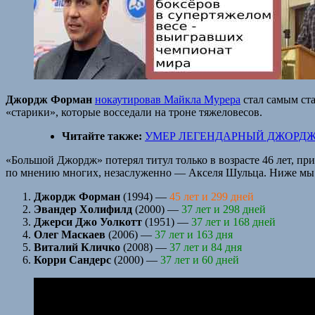
Джордж Форман
нокаутировав Майкла Мурера
стал самым ста
«старики», которые восседали на троне тяжеловесов.
Читайте также:
УМЕР ЛЕГЕНДАРНЫЙ ДЖОРДЖ
«Большой Джордж» потерял титул только в возрасте 46 лет, при
по мнению многих, незаслуженно — Акселя Шульца. Ниже мы н
Джордж Форман
(1994) —
45 лет и 299 дней
Эвандер Холифилд
(2000) —
37 лет и 298 дней
Джерси Джо Уолкотт
(1951) —
37 лет и 168 дней
Олег Маскаев
(2006) —
37 лет и 163 дня
Виталий Кличко
(2008) —
37 лет и 84 дня
Корри Сандерс
(2000) —
37 лет и 60 дней