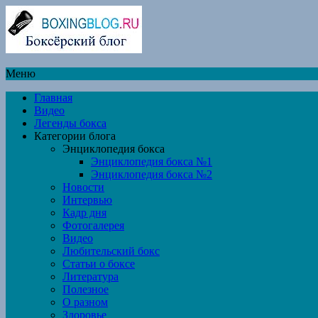
Меню
Главная
Видео
Легенды бокса
Категории блога
Энциклопедия бокса
Энциклопедия бокса №1
Энциклопедия бокса №2
Новости
Интервью
Кадр дня
Фотогалерея
Видео
Любительский бокс
Статьи о боксе
Литература
Полезное
О разном
Здоровье