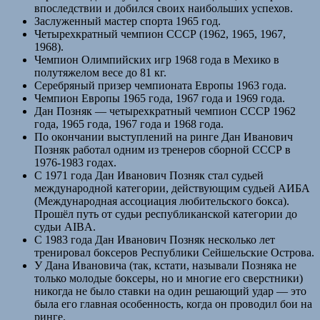
впоследствии и добился своих наибольших успехов.
Заслуженный мастер спорта 1965 год.
Четырехкратный чемпион СССР (1962, 1965, 1967,
1968).
Чемпион Олимпийских игр 1968 года в Мехико в
полутяжелом весе до 81 кг.
Серебряный призер чемпионата Европы 1963 года.
Чемпион Европы 1965 года, 1967 года и 1969 года.
Дан Позняк — четырехкратный чемпион СССР 1962
года, 1965 года, 1967 года и 1968 года.
По окончании выступлений на ринге Дан Иванович
Позняк работал одним из тренеров сборной СССР в
1976-1983 годах.
С 1971 года Дан Иванович Позняк стал судьей
международной категории, действующим судьей АИБА
(Международная ассоциация любительского бокса).
Прошёл путь от судьи республиканской категории до
судьи AIBA.
С 1983 года Дан Иванович Позняк несколько лет
тренировал боксеров Республики Сейшельские Острова.
У Дана Ивановича (так, кстати, называли Позняка не
только молодые боксеры, но и многие его сверстники)
никогда не было ставки на один решающий удар — это
была его главная особенность, когда он проводил бои на
ринге.