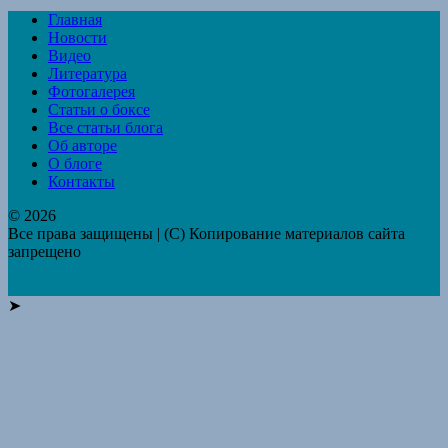
Главная
Новости
Видео
Литература
Фотогалерея
Статьи о боксе
Все статьи блога
Об авторе
О блоге
Контакты
© 2026
Все права защищены | (C) Копирование материалов сайта
запрещено
➤