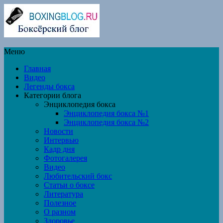
Меню
Главная
Видео
Легенды бокса
Категории блога
Энциклопедия бокса
Энциклопедия бокса №1
Энциклопедия бокса №2
Новости
Интервью
Кадр дня
Фотогалерея
Видео
Любительский бокс
Статьи о боксе
Литература
Полезное
О разном
Здоровье