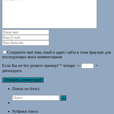
Сохраните моё имя, email и адрес сайта в этом браузере для
последующих моих комментариев
Если Вы не бот решите пример?
*
четыре
×
=
двенадцать
Поиск по блогу
Рубрики блога