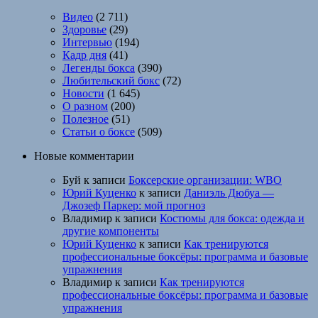
Видео
(2 711)
Здоровье
(29)
Интервью
(194)
Кадр дня
(41)
Легенды бокса
(390)
Любительский бокс
(72)
Новости
(1 645)
О разном
(200)
Полезное
(51)
Статьи о боксе
(509)
Новые комментарии
Буй
к записи
Боксерские организации: WBO
Юрий Куценко
к записи
Даниэль Дюбуа —
Джозеф Паркер: мой прогноз
Владимир
к записи
Костюмы для бокса: одежда и
другие компоненты
Юрий Куценко
к записи
Как тренируются
профессиональные боксёры: программа и базовые
упражнения
Владимир
к записи
Как тренируются
профессиональные боксёры: программа и базовые
упражнения