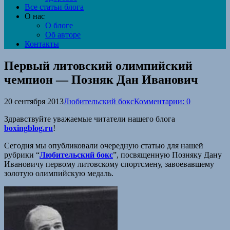
Все статьи блога
О нас
О блоге
Об авторе
Контакты
Первый литовский олимпийский
чемпион — Позняк Дан Иванович
20 сентября 2013
Любительский бокс
Комментарии: 0
Здравствуйте уважаемые читатели нашего блога
boxingblog.ru
!
Сегодня мы опубликовали очередную статью для нашей
рубрики “
Любительский бокс
”, посвященную Позняку Дану
Ивановичу первому литовскому спортсмену, завоевавшему
золотую олимпийскую медаль.