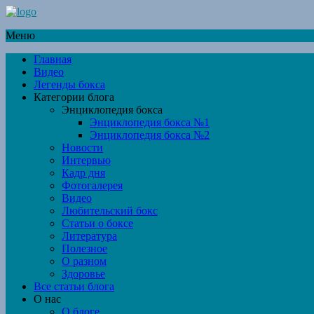
Меню
Главная
Видео
Легенды бокса
Категории блога
Энциклопедия бокса
Энциклопедия бокса №1
Энциклопедия бокса №2
Новости
Интервью
Кадр дня
Фотогалерея
Видео
Любительский бокс
Статьи о боксе
Литература
Полезное
О разном
Здоровье
Все статьи блога
О нас
О блоге