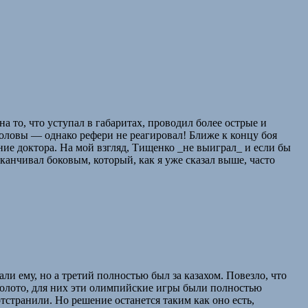
а то, что уступал в габаритах, проводил более острые и
головы — однако рефери не реагировал! Ближе к концу боя
ние доктора. На мой взгляд, Тищенко _не выиграл_ и если бы
аканчивал боковым, который, как я уже сказал выше, часто
и ему, но а третий полностью был за казахом. Повезло, что
о золото, для них эти олимпийские игры были полностью
тстранили. Но решение останется таким как оно есть,