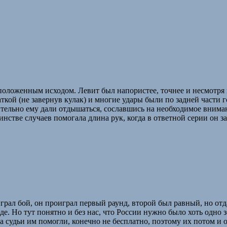
положенным исходом. Левит был напористее, точнее и несмотря н
ткой (не завернув кулак) и многие удары были по задней части 
ительно ему дали отдышаться, сославшись на необходимое внима
нстве случаев помогала длина рук, когда в ответной серии он з
ал бой, он проиграл первый раунд, второй был равный, но отдал
нде. Но тут понятно и без нас, что России нужно было хоть одн
а судьи им помогли, конечно не бесплатно, поэтому их потом и о