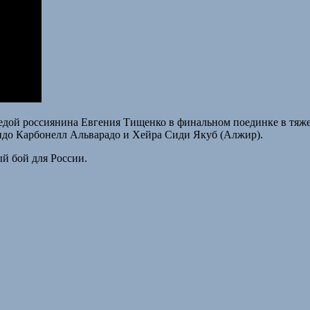
бедой россиянина Евгения Тищенко в финальном поединке в тяж
ндо Карбонелл Альварадо и Хейра Сиди Якуб (Алжир).
й бой для России.