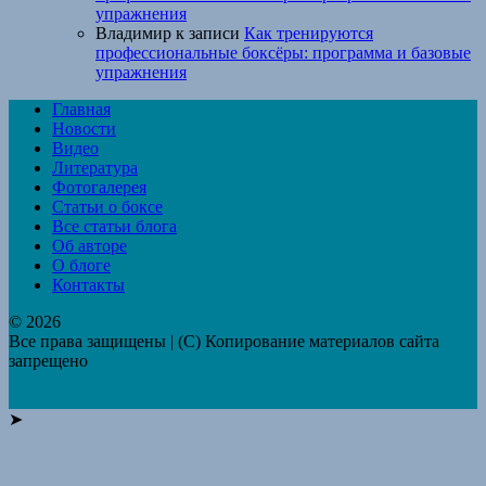
упражнения
Владимир
к записи
Как тренируются
профессиональные боксёры: программа и базовые
упражнения
Главная
Новости
Видео
Литература
Фотогалерея
Статьи о боксе
Все статьи блога
Об авторе
О блоге
Контакты
© 2026
Все права защищены | (C) Копирование материалов сайта
запрещено
➤