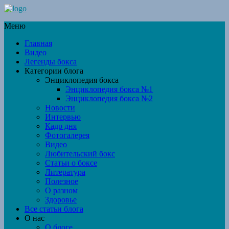
Меню
Главная
Видео
Легенды бокса
Категории блога
Энциклопедия бокса
Энциклопедия бокса №1
Энциклопедия бокса №2
Новости
Интервью
Кадр дня
Фотогалерея
Видео
Любительский бокс
Статьи о боксе
Литература
Полезное
О разном
Здоровье
Все статьи блога
О нас
О блоге