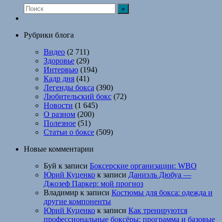
Рубрики блога
Видео
(2 711)
Здоровье
(29)
Интервью
(194)
Кадр дня
(41)
Легенды бокса
(390)
Любительский бокс
(72)
Новости
(1 645)
О разном
(200)
Полезное
(51)
Статьи о боксе
(509)
Новые комментарии
Буй
к записи
Боксерские организации: WBO
Юрий Куценко
к записи
Даниэль Дюбуа —
Джозеф Паркер: мой прогноз
Владимир
к записи
Костюмы для бокса: одежда и
другие компоненты
Юрий Куценко
к записи
Как тренируются
профессиональные боксёры: программа и базовые