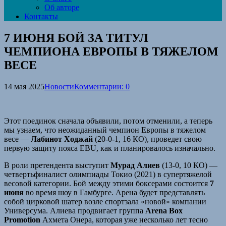
Об авторе
Контакты
7 ИЮНЯ БОЙ ЗА ТИТУЛ
ЧЕМПИОНА ЕВРОПЫ В ТЯЖЕЛОМ
ВЕСЕ
14 мая 2025
Новости
Комментарии: 0
Этот поединок сначала объявили, потом отменили, а теперь
мы узнаем, что неожиданный чемпион Европы в тяжелом
весе —
Лабинот Ходжай
(20-0-1, 16 КО), проведет свою
первую защиту пояса EBU, как и планировалось изначально.
В роли претендента выступит
Мурад Алиев
(13-0, 10 КО) —
четвертьфиналист олимпиады Токио (2021) в супертяжелой
весовой категории. Бой между этими боксерами состоится
7
июня
во время шоу в Гамбурге. Арена будет представлять
собой цирковой шатер возле спортзала «новой» компании
Универсума. Алиева продвигает группа
Arena Box
Promotion
Ахмета Онера, которая уже несколько лет тесно