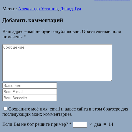
Метки:
Александр Устинов
,
Дэвид Туа
Добавить комментарий
Ваш адрес email не будет опубликован.
Обязательные поля
помечены
*
Сохраните моё имя, email и адрес сайта в этом браузере для
последующих моих комментариев
Если Вы не бот решите пример?
*
×
два
=
14