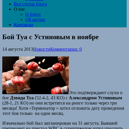
Все статьи блога
О нас
О блоге
Об авторе
Контакты
Бой Туа с Устиновым в ноябре
14 августа 2013
Новости
Комментарии: 0
Это подтверждают слухи о
бое
Дэвида Туа
(52-4-2, 43 КО) с
Александром Устиновым
(28-1, 21 КО) но они встретятся на ринге только через три
месяца! Хотя «Терминатор » хотел отложить дату проведения
этот боя только на один месяц.
Изначально бой был запланирован на 31 августа. Бывший
претендент на престол WBC в супертяжелом хотел продлить