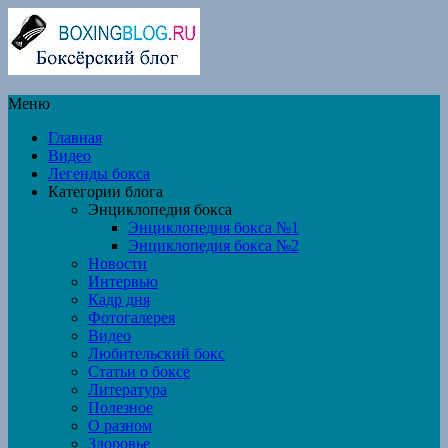
Меню
Главная
Видео
Легенды бокса
Категории блога
Энциклопедия бокса
Энциклопедия бокса №1
Энциклопедия бокса №2
Новости
Интервью
Кадр дня
Фотогалерея
Видео
Любительский бокс
Статьи о боксе
Литература
Полезное
О разном
Здоровье