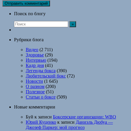
Поиск по блогу
Рубрики блога
Видео
(2 711)
Здоровье
(29)
Интервью
(194)
Кадр дня
(41)
Легенды бокса
(390)
Любительский бокс
(72)
Новости
(1 645)
О разном
(200)
Полезное
(51)
Статьи о боксе
(509)
Новые комментарии
Буй
к записи
Боксерские организации: WBO
Юрий Куценко
к записи
Даниэль Дюбуа —
Джозеф Паркер: мой прогноз