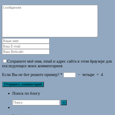
Сохраните моё имя, email и адрес сайта в этом браузере для
последующих моих комментариев
Если Вы не бот решите пример?
*
−
четыре
=
4
Поиск по блогу