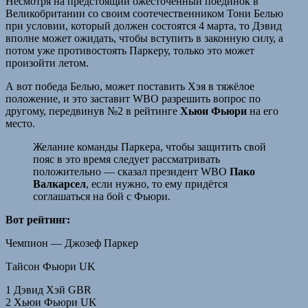
Несмотря на предстоящий ожесточенный поединок в
Великобритании со своим соотечественником Тони Белью
при условии, который должен состоятся 4 марта, то Дэвид
вполне может ожидать, чтобы вступить в законную силу, а
потом уже противостоять Паркеру, только это может
произойти летом.
А вот победа Белью, может поставить Хэя в тяжёлое
положение, и это заставит WBO разрешить вопрос по
другому, передвинув №2 в рейтинге
Хьюи Фьюри
на его
место.
Желание команды Паркера, чтобы защитить свой
пояс в это время следует рассматривать
положительно — сказал президент WBO
Пако
Валкарсел
, если нужно, то ему придётся
соглашаться на бой с Фьюри.
Вот рейтинг:
Чемпион — Джозеф Паркер
Тайсон Фьюри UK
1 Дэвид Хэй GBR
2 Хьюи Фьюри UK