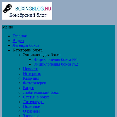
Меню
Главная
Видео
Легенды бокса
Категории блога
Энциклопедия бокса
Энциклопедия бокса №1
Энциклопедия бокса №2
Новости
Интервью
Кадр дня
Фотогалерея
Видео
Любительский бокс
Статьи о боксе
Литература
Полезное
О разном
Здоровье