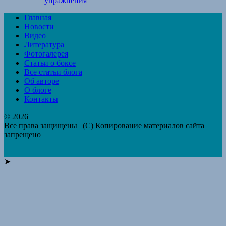
упражнения
Главная
Новости
Видео
Литература
Фотогалерея
Статьи о боксе
Все статьи блога
Об авторе
О блоге
Контакты
© 2026
Все права защищены | (C) Копирование материалов сайта
запрещено
➤