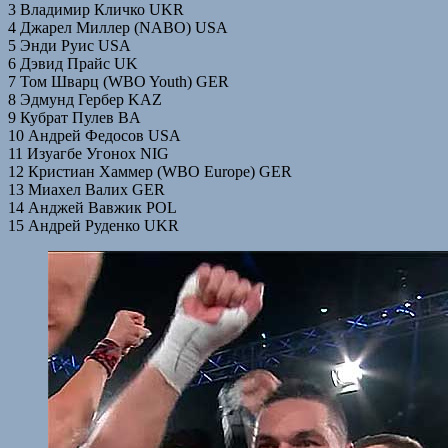
3 Владимир Кличко UKR
4 Джарел Миллер (NABO) USA
5 Энди Руис USA
6 Дэвид Прайс UK
7 Том Шварц (WBO Youth) GER
8 Эдмунд Гербер KAZ
9 Кубрат Пулев BA
10 Андрей Федосов USA
11 Изуагбе Угонох NIG
12 Кристиан Хаммер (WBO Europe) GER
13 Миахел Валих GER
14 Анджей Вавжик POL
15 Андрей Руденко UKR