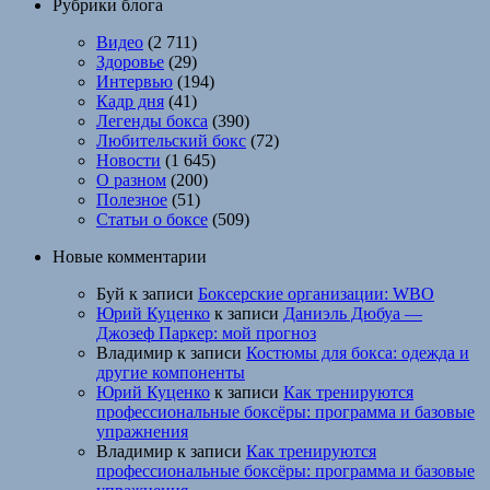
Рубрики блога
Видео
(2 711)
Здоровье
(29)
Интервью
(194)
Кадр дня
(41)
Легенды бокса
(390)
Любительский бокс
(72)
Новости
(1 645)
О разном
(200)
Полезное
(51)
Статьи о боксе
(509)
Новые комментарии
Буй
к записи
Боксерские организации: WBO
Юрий Куценко
к записи
Даниэль Дюбуа —
Джозеф Паркер: мой прогноз
Владимир
к записи
Костюмы для бокса: одежда и
другие компоненты
Юрий Куценко
к записи
Как тренируются
профессиональные боксёры: программа и базовые
упражнения
Владимир
к записи
Как тренируются
профессиональные боксёры: программа и базовые