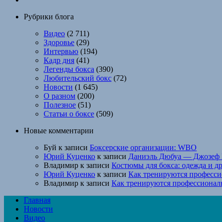
Рубрики блога
Видео
(2 711)
Здоровье
(29)
Интервью
(194)
Кадр дня
(41)
Легенды бокса
(390)
Любительский бокс
(72)
Новости
(1 645)
О разном
(200)
Полезное
(51)
Статьи о боксе
(509)
Новые комментарии
Буй
к записи
Боксерские организации: WBO
Юрий Куценко
к записи
Даниэль Дюбуа — Джозеф 
Владимир
к записи
Костюмы для бокса: одежда и д
Юрий Куценко
к записи
Как тренируются професси
Владимир
к записи
Как тренируются профессионал
Главная
Новости
Видео