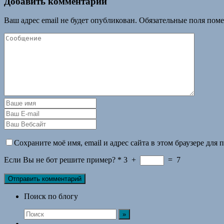
Добавить комментарий
Ваш адрес email не будет опубликован.
Обязательные поля пом
Сохраните моё имя, email и адрес сайта в этом браузере дл
Если Вы не бот решите пример?
*
3
+
=
7
Поиск по блогу