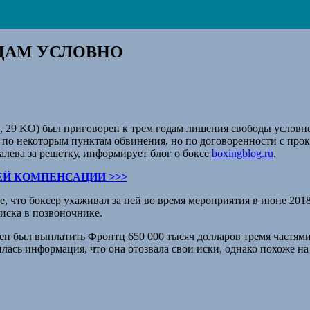
ОДАМ УСЛОВНО
1, 29 KO) был приговорен к трем годам лишения свободы условно
 по некоторым пунктам обвинения, но по договоренности с проку
алева за решетку, информирует блог о боксе
boxingblog.ru
.
ЕЙ КОМПЕНСАЦИИ >>>
, что боксер ухаживал за ней во время мероприятия в июне 2018 
диска в позвоночнике.
н был выплатить Фронтц 650 000 тысяч долларов тремя частями. 
ась информация, что она отозвала свои иски, однако похоже на 