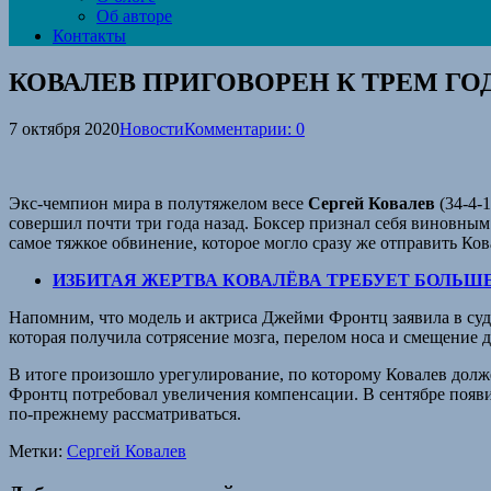
Об авторе
Контакты
КОВАЛЕВ ПРИГОВОРЕН К ТРЕМ Г
7 октября 2020
Новости
Комментарии: 0
Экс-чемпион мира в полутяжелом весе
Сергей Ковалев
(34-4-
совершил почти три года назад. Боксер признал себя виновным
самое тяжкое обвинение, которое могло сразу же отправить Ков
ИЗБИТАЯ ЖЕРТВА КОВАЛЁВА ТРЕБУЕТ БОЛЬШ
Напомним, что модель и актриса Джейми Фронтц заявила в суде
которая получила сотрясение мозга, перелом носа и смещение 
В итоге произошло урегулирование, по которому Ковалев долже
Фронтц потребовал увеличения компенсации. В сентябре появил
по-прежнему рассматриваться.
Метки:
Сергей Ковалев