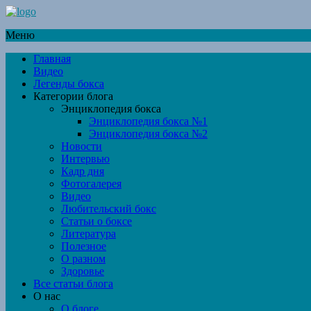
Меню
Главная
Видео
Легенды бокса
Категории блога
Энциклопедия бокса
Энциклопедия бокса №1
Энциклопедия бокса №2
Новости
Интервью
Кадр дня
Фотогалерея
Видео
Любительский бокс
Статьи о боксе
Литература
Полезное
О разном
Здоровье
Все статьи блога
О нас
О блоге