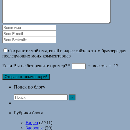
Сохраните моё имя, email и адрес сайта в этом браузере для
последующих моих комментариев
Если Вы не бот решите пример?
*
+
восемь
=
17
Поиск по блогу
Рубрики блога
Видео
(2 711)
Здоровье
(29)