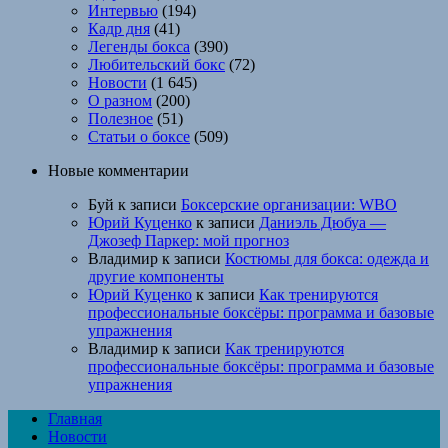
Интервью
(194)
Кадр дня
(41)
Легенды бокса
(390)
Любительский бокс
(72)
Новости
(1 645)
О разном
(200)
Полезное
(51)
Статьи о боксе
(509)
Новые комментарии
Буй
к записи
Боксерские организации: WBO
Юрий Куценко
к записи
Даниэль Дюбуа —
Джозеф Паркер: мой прогноз
Владимир
к записи
Костюмы для бокса: одежда и
другие компоненты
Юрий Куценко
к записи
Как тренируются
профессиональные боксёры: программа и базовые
упражнения
Владимир
к записи
Как тренируются
профессиональные боксёры: программа и базовые
упражнения
Главная
Новости