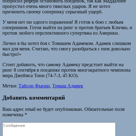
попросил рефери остановить поединок, так как Маддалоне
пропустил очень много тяжелых ударов. Я не хотел
причинить своему сопернику серьезный ущерб.
У меня нет ни одного поражения! Я готов к бою с любым
соперником. Готов выйти на ринг и против братьев Кличко, и
против любого перспективного супертяжа из Америки.
Лично я бы хотел боя с Томашем Адамеком. Адамек слишком
мал для меня. Считаю, что смогу разобраться с ним довольно
быстро!»
Стоит добавить, что самому Адамеку предстоит выйти на
ринг 8 сентября в поединке против многократного чемпиона
мира Джеймса Тони (74-7-3, 45 KO).
Метки:
Тайсон Фьюри
,
Томаш Адамек
Добавить комментарий
Ваш адрес email не будет опубликован.
Обязательные поля
помечены
*