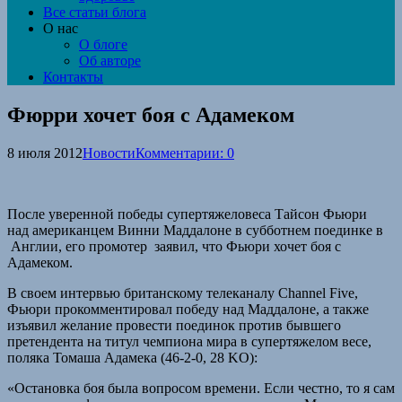
Все статьи блога
О нас
О блоге
Об авторе
Контакты
Фюрри хочет боя с Адамеком
8 июля 2012
Новости
Комментарии: 0
После уверенной победы супертяжеловеса Тайсон Фьюри
над американцем Винни Маддалоне в субботнем поединке в
Англии, его промотер заявил, что Фьюри хочет боя с
Адамеком.
В своем интервью британскому телеканалу Channel Five,
Фьюри прокомментировал победу над Маддалоне, а также
изъявил желание провести поединок против бывшего
претендента на титул чемпиона мира в супертяжелом весе,
поляка Томаша Адамека (46-2-0, 28 KO):
«Остановка боя была вопросом времени. Если честно, то я сам