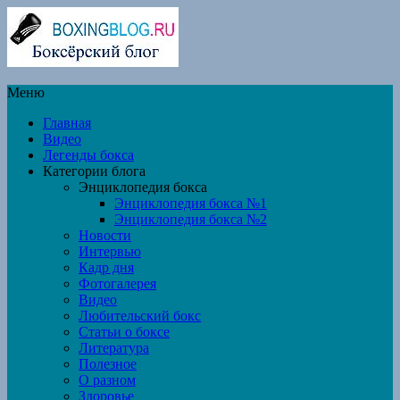
Меню
Главная
Видео
Легенды бокса
Категории блога
Энциклопедия бокса
Энциклопедия бокса №1
Энциклопедия бокса №2
Новости
Интервью
Кадр дня
Фотогалерея
Видео
Любительский бокс
Статьи о боксе
Литература
Полезное
О разном
Здоровье