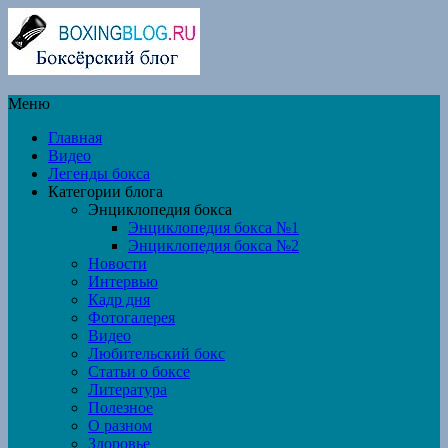
Меню
Главная
Видео
Легенды бокса
Категории блога
Энциклопедия бокса
Энциклопедия бокса №1
Энциклопедия бокса №2
Новости
Интервью
Кадр дня
Фотогалерея
Видео
Любительский бокс
Статьи о боксе
Литература
Полезное
О разном
Здоровье