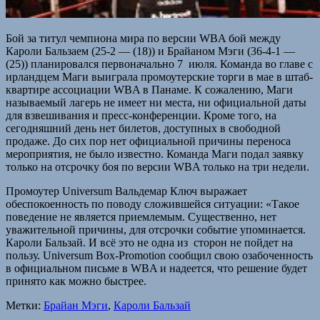
Бой за титул чемпиона мира по версии WBA бой между
Кароли Бальзаем (25-2 — (18)) и Брайаном Мэги (36-4-1 —
(25)) планировался первоначально 7 июля. Команда во главе с
ирландцем Маги выиграла промоутерские торги в мае в штаб-
квартире ассоциации WBA в Панаме. К сожалению, Маги
называемый лагерь не имеет ни места, ни официальной даты
для взвешивания и пресс-конференции. Кроме того, на
сегодняшний день нет билетов, доступных в свободной
продаже. До сих пор нет официальной причины переноса
мероприятия, не было известно. Команда Маги подал заявку
только на отсрочку боя по версии WBA только на три недели.
Промоутер Universum Вальдемар Ключ выражает
обеспокоенность по поводу сложившейся ситуации: «Такое
поведение не является приемлемым. Существенно, нет
уважительной причины, для отсрочки событие упоминается.
Кароли Бальзай. И всё это не одна из сторон не пойдет на
пользу. Universum Box-Promotion сообщил свою озабоченность
в официальном письме в WBA и надеется, что решение будет
принято как можно быстрее.
Метки:
Брайан Мэги
,
Кароли Бальзай