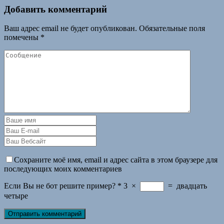
Добавить комментарий
Ваш адрес email не будет опубликован.
Обязательные поля
помечены
*
Сохраните моё имя, email и адрес сайта в этом браузере для
последующих моих комментариев
Если Вы не бот решите пример?
*
3
×
=
двадцать
четыре