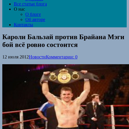
Все статьи блога
О нас
О блоге
Об авторе
Контакты
Кароли Бальзай против Брайана Мэги
бой всё ровно состоится
12 июля 2012
Новости
Комментарии: 0