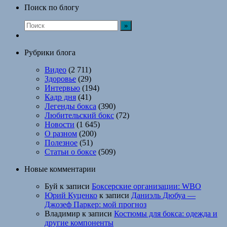
Поиск по блогу
Рубрики блога
Видео
(2 711)
Здоровье
(29)
Интервью
(194)
Кадр дня
(41)
Легенды бокса
(390)
Любительский бокс
(72)
Новости
(1 645)
О разном
(200)
Полезное
(51)
Статьи о боксе
(509)
Новые комментарии
Буй
к записи
Боксерские организации: WBO
Юрий Куценко
к записи
Даниэль Дюбуа —
Джозеф Паркер: мой прогноз
Владимир
к записи
Костюмы для бокса: одежда и
другие компоненты