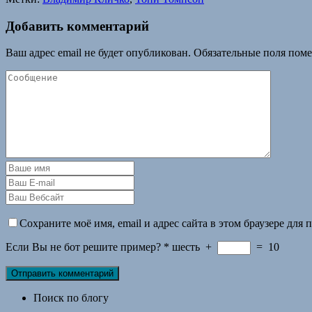
Добавить комментарий
Ваш адрес email не будет опубликован.
Обязательные поля пом
Сохраните моё имя, email и адрес сайта в этом браузере дл
Если Вы не бот решите пример?
*
шесть
+
=
10
Поиск по блогу