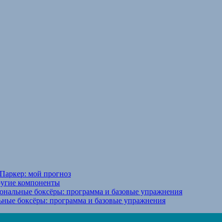
Паркер: мой прогноз
ругие компоненты
ональные боксёры: программа и базовые упражнения
ьные боксёры: программа и базовые упражнения