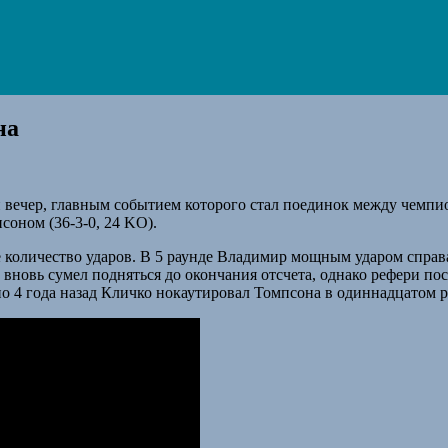
на
ий вечер, главным событием которого стал поединок между че
соном (36-3-0, 24 KO).
е количество ударов. В 5 раунде Владимир мощным ударом справ
 вновь сумел подняться до окончания отсчета, однако рефери по
но 4 года назад Кличко нокаутировал Томпсона в одиннадцатом р