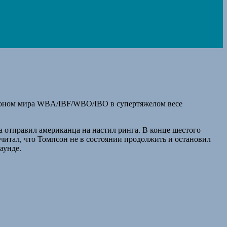
мпионом мира WBA/IBF/WBO/IBO в супертяжелом весе
а отправил американца на настил ринга. В конце шестого
считал, что Томпсон не в состоянии продолжить и остановил
аунде.