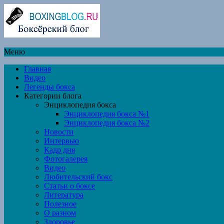
Меню
Главная
Видео
Легенды бокса
Категории блога
Энциклопедия бокса
Энциклопедия бокса №1
Энциклопедия бокса №2
Новости
Интервью
Кадр дня
Фотогалерея
Видео
Любительский бокс
Статьи о боксе
Литература
Полезное
О разном
Здоровье