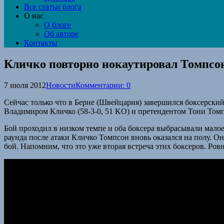
Все статьи блога
О нас
О блоге
Об авторе
Контакты
Кличко повторно нокаутировал Томпсо
7 июля 2012
Новости
Комментарии: 0
Сейчас только что в Берне (Швейцария) завершился боксерск
Владимиром Кличко (58-3-0, 51 KO) и претендентом Тони Томп
Бой проходил в низком темпе и оба боксера выбрасывали мало
раунда после атаки Кличко Томпсон вновь оказался на полу. Он
бой. Напомним, что это уже вторая встреча этих боксеров. Ров