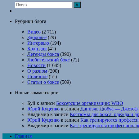
Рубрики блога
Видео
(2 711)
Здоровье
(29)
Интервью
(194)
Кадр дня
(41)
Легенды бокса
(390)
Любительский бокс
(72)
Новости
(1 645)
О разном
(200)
Полезное
(51)
Статьи о боксе
(509)
Новые комментарии
Буй
к записи
Боксерские организации: WBO
Юрий Куценко
к записи
Даниэль Дюбуа — Джозеф 
Владимир
к записи
Костюмы для бокса: одежда и д
Юрий Куценко
к записи
Как тренируются професси
Владимир
к записи
Как тренируются профессионал
Главная