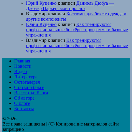
Юрий Куценко
к записи
Даниэль Дюбуа —
Джозеф Паркер: мой прогноз
Владимир
к записи
Костюмы для бокса: одежда и
другие компоненты
Юрий Куценко
к записи
Как тренируются
профессиональные боксёры: программа и базовые
упражнения
Владимир
к записи
Как тренируются
профессиональные боксёры: программа и базовые
упражнения
Главная
Новости
Видео
Литература
Фотогалерея
Статьи о боксе
Все статьи блога
Об авторе
О блоге
Контакты
© 2026
Все права защищены | (C) Копирование материалов сайта
запрещено