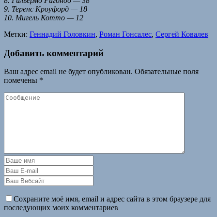
8. Гильермо Ригондо — 38
9. Теренс Кроуфорд — 18
10. Мигель Котто — 12
Метки:
Геннадий Головкин
,
Роман Гонсалес
,
Сергей Ковалев
Добавить комментарий
Ваш адрес email не будет опубликован.
Обязательные поля
помечены
*
Сохраните моё имя, email и адрес сайта в этом браузере для
последующих моих комментариев