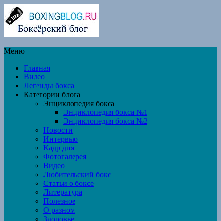
Меню
Главная
Видео
Легенды бокса
Категории блога
Энциклопедия бокса
Энциклопедия бокса №1
Энциклопедия бокса №2
Новости
Интервью
Кадр дня
Фотогалерея
Видео
Любительский бокс
Статьи о боксе
Литература
Полезное
О разном
Здоровье