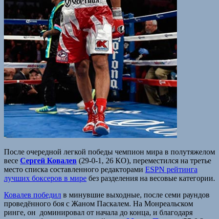
После очередной легкой победы чемпион мира в полутяжелом
весе
Сергей Ковалев
(29-0-1, 26 КО), переместился на третье
место списка составленного редакторами
ESPN рейтинга
лучших боксеров в мире
без разделения на весовые категории.
Ковалев победил
в минувшие выходные, после семи раундов
проведённого боя с Жаном Паскалем. На Монреальском
ринге, он доминировал от начала до конца, и благодаря