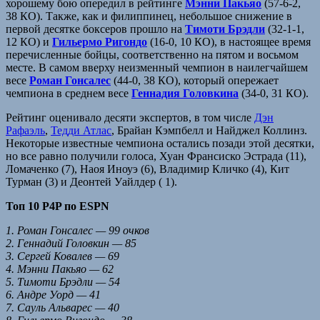
хорошему бою опередил в рейтинге
Мэнни Пакьяо
(57-6-2,
38 КО). Также, как и филиппинец, небольшое снижение в
первой десятке боксеров прошло на
Тимоти Брэдли
(32-1-1,
12 КО) и
Гильермо Ригондо
(16-0, 10 КО), в настоящее время
перечисленные бойцы, соответственно на пятом и восьмом
месте. В самом вверху неизменный чемпион в наилегчайшем
весе
Роман Гонсалес
(44-0, 38 КО), который опережает
чемпиона в среднем весе
Геннадия Головкина
(34-0, 31 КО).
Рейтинг оценивало десяти экспертов, в том числе
Дэн
Рафаэль
,
Тедди Атлас
, Брайан Кэмпбелл и Найджел Коллинз.
Некоторые известные чемпиона остались позади этой десятки,
но все равно получили голоса, Хуан Франсиско Эстрада (11),
Ломаченко (7), Наоя Иноуэ (6), Владимир Кличко (4), Кит
Турман (3) и Деонтей Уайлдер ( 1).
Топ 10 P4P по ESPN
1. Роман Гонсалес — 99 очков
2. Геннадий Головкин — 85
3. Сергей Ковалев — 69
4. Мэнни Пакьяо — 62
5. Тимоти Брэдли — 54
6. Андре Уорд — 41
7. Сауль Альварес — 40