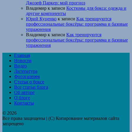
Джозеф Паркер: мой прогноз
Владимир
к записи
Костюмы для бокса: одежда и
другие компоненты
Юрий Куценко
к записи
Как тренируются
профессиональные боксёры: программа и базовые
упражнения
Владимир
к записи
Как тренируются
профессиональные боксёры: программа и базовые
упражнения
Главная
Новости
Видео
Литература
Фотогалерея
Статьи о боксе
Все статьи блога
Об авторе
О блоге
Контакты
© 2026
Все права защищены | (C) Копирование материалов сайта
запрещено