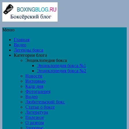
Меню
Главная
Видео
Легенды бокса
Категории блога
Энциклопедия бокса
Энциклопедия бокса №1
Энциклопедия бокса №2
Новости
Интервью
Кадр дня
Фотогалерея
Видео
Любительский бокс
Статьи о боксе
Литература
Полезное
О разном
Здоровье