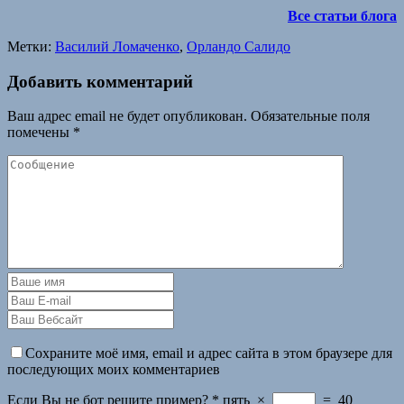
Все статьи блога
Метки:
Василий Ломаченко
,
Орландо Салидо
Добавить комментарий
Ваш адрес email не будет опубликован.
Обязательные поля
помечены
*
Сохраните моё имя, email и адрес сайта в этом браузере для
последующих моих комментариев
Если Вы не бот решите пример?
*
пять
×
=
40