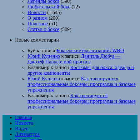
Легенды бокса
(390)
Любительский бокс
(72)
Новости
(1 645)
О разном
(200)
Полезное
(51)
Статьи о боксе
(509)
Новые комментарии
Буй
к записи
Боксерские организации: WBO
Юрий Куценко
к записи
Даниэль Дюбуа —
Джозеф Паркер: мой прогноз
Владимир
к записи
Костюмы для бокса: одежда и
другие компоненты
Юрий Куценко
к записи
Как тренируются
профессиональные боксёры: программа и базовые
упражнения
Владимир
к записи
Как тренируются
профессиональные боксёры: программа и базовые
упражнения
Главная
Новости
Видео
Литература
Фотогалерея