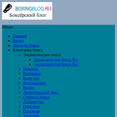
Меню
Главная
Видео
Легенды бокса
Категории блога
Энциклопедия бокса
Энциклопедия бокса №1
Энциклопедия бокса №2
Новости
Интервью
Кадр дня
Фотогалерея
Видео
Любительский бокс
Статьи о боксе
Литература
Полезное
О разном
Здоровье