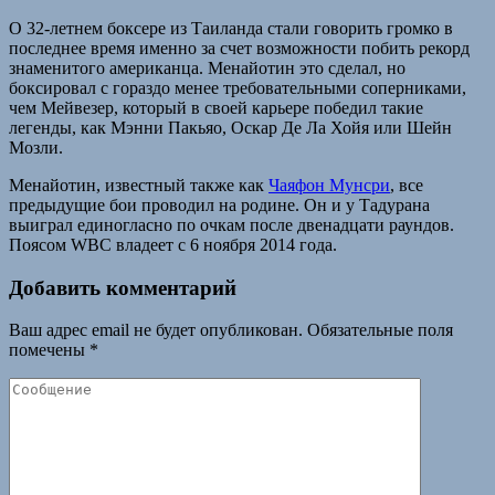
О 32-летнем боксере из Таиланда стали говорить громко в
последнее время именно за счет возможности побить рекорд
знаменитого американца. Менайотин это сделал, но
боксировал с гораздо менее требовательными соперниками,
чем Мейвезер, который в своей карьере победил такие
легенды, как Мэнни Пакьяо, Оскар Де Ла Хойя или Шейн
Мозли.
Менайотин, известный также как
Чаяфон Мунсри
, все
предыдущие бои проводил на родине. Он и у Тадурана
выиграл единогласно по очкам после двенадцати раундов.
Поясом WBC владеет с 6 ноября 2014 года.
Добавить комментарий
Ваш адрес email не будет опубликован.
Обязательные поля
помечены
*