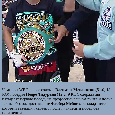
Чемпион WBC в весе соломы
Ваенхонг Менайотин
(51-0, 18
КО) победил
Педро Тадурана
(12-2, 9 КО), одержавши
пятьдесят первую победу на профессиональном ринге и побив
таким образом достижение
Флойда Мейвезера-младшего
,
который завершил карьеру после пятидесяти побед без
поражений.