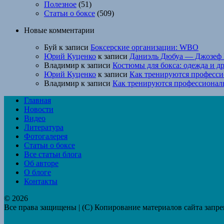
Полезное
(51)
Статьи о боксе
(509)
Новые комментарии
Буй
к записи
Боксерские организации: WBO
Юрий Куценко
к записи
Даниэль Дюбуа — Джозеф 
Владимир
к записи
Костюмы для бокса: одежда и д
Юрий Куценко
к записи
Как тренируются професси
Владимир
к записи
Как тренируются профессионал
Главная
Новости
Видео
Литература
Фотогалерея
Статьи о боксе
Все статьи блога
Об авторе
О блоге
Контакты
© 2026
Все права защищены | (C) Копирование материалов сайта запр