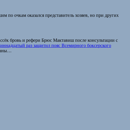
шим по очкам оказался представитель хозяев, но при других
ассёк бровь и рефери Брюс Мактавиш после консультации с
диннадцатый раз защитил пояс Всемирного боксерского
траны…