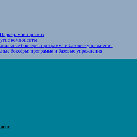
Паркер: мой прогноз
ругие компоненты
ональные боксёры: программа и базовые упражнения
ьные боксёры: программа и базовые упражнения
ещено