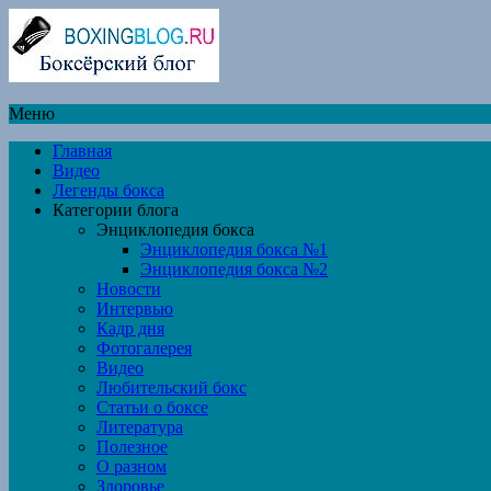
Меню
Главная
Видео
Легенды бокса
Категории блога
Энциклопедия бокса
Энциклопедия бокса №1
Энциклопедия бокса №2
Новости
Интервью
Кадр дня
Фотогалерея
Видео
Любительский бокс
Статьи о боксе
Литература
Полезное
О разном
Здоровье