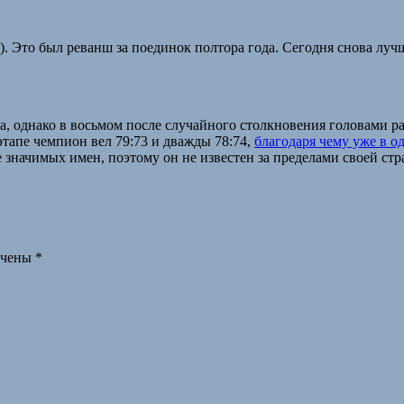
O). Это был реванш за поединок полтора года. Сегодня снова луч
а, однако в восьмом после случайного столкновения головами р
этапе чемпион вел 79:73 и дважды 78:74,
благодаря чему уже в о
ке значимых имен, поэтому он не известен за пределами своей с
ечены
*