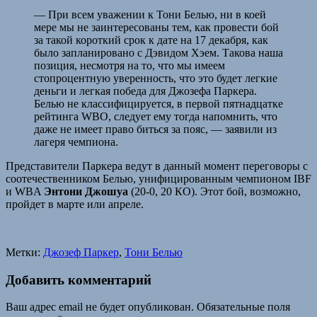
— При всем уважении к Тони Белью, ни в коей
мере мы не заинтересованы тем, как провести бой
за такой короткий срок к дате на 17 декабря, как
было запланировано с Дэвидом Хэем. Такова наша
позиция, несмотря на то, что мы имеем
стопроцентную уверенность, что это будет легкие
деньги и легкая победа для Джозефа Паркера.
Белью не классифицируется, в первой пятнадцатке
рейтинга WBO, следует ему тогда напомнить, что
даже не имеет право биться за пояс, — заявили из
лагеря чемпиона.
Представители Паркера ведут в данный момент переговоры с
соотечественником Белью, унифицированным чемпионом IBF
и WBA
Энтони Джошуа
(20-0, 20 КО). Этот бой, возможно,
пройдет в марте или апреле.
Метки:
Джозеф Паркер
,
Тони Белью
Добавить комментарий
Ваш адрес email не будет опубликован.
Обязательные поля