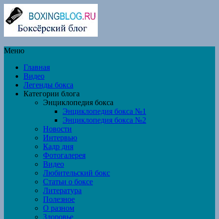
Меню
Главная
Видео
Легенды бокса
Категории блога
Энциклопедия бокса
Энциклопедия бокса №1
Энциклопедия бокса №2
Новости
Интервью
Кадр дня
Фотогалерея
Видео
Любительский бокс
Статьи о боксе
Литература
Полезное
О разном
Здоровье