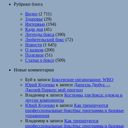
Рубрики блога
Видео
(2 711)
Здоровье
(29)
Интервью
(194)
Кадр дня
(41)
Легенды бокса
(390)
Любительский бокс
(72)
Новости
(1 645)
О разном
(200)
Полезное
(51)
Статьи о боксе
(509)
Новые комментарии
Буй
к записи
Боксерские организации: WBO
Юрий Куценко
к записи
Даниэль Дюбуа —
Джозеф Паркер: мой прогноз
Владимир
к записи
Костюмы для бокса: одежда и
другие компоненты
Юрий Куценко
к записи
Как тренируются
профессиональные боксёры: программа и базовые
упражнения
Владимир
к записи
Как тренируются
профессиональные боксёры: программа и базовые