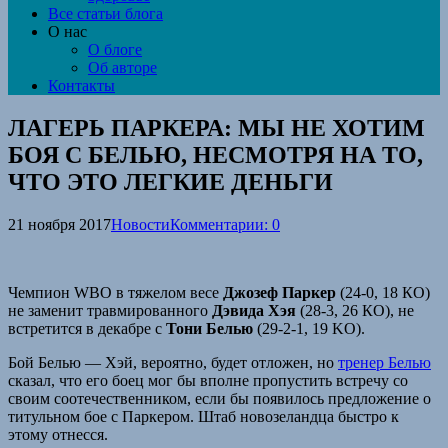
Все статьи блога
О нас
О блоге
Об авторе
Контакты
ЛАГЕРЬ ПАРКЕРА: МЫ НЕ ХОТИМ
БОЯ С БЕЛЬЮ, НЕСМОТРЯ НА ТО,
ЧТО ЭТО ЛЕГКИЕ ДЕНЬГИ
21 ноября 2017
Новости
Комментарии: 0
Чемпион WBO в тяжелом весе
Джозеф Паркер
(24-0, 18 КО)
не заменит травмированного
Дэвида Хэя
(28-3, 26 КО), не
встретится в декабре с
Тони Белью
(29-2-1, 19 KO).
Бой Белью — Хэй, вероятно, будет отложен, но
тренер Белью
сказал, что его боец мог бы вполне пропустить встречу со
своим соотечественником, если бы появилось предложение о
титульном бое с Паркером. Штаб новозеландца быстро к
этому отнесся.