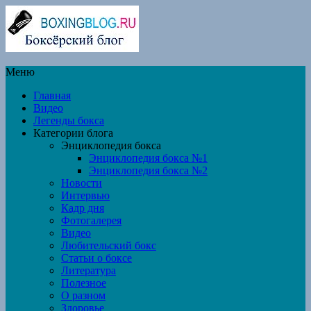
Меню
Главная
Видео
Легенды бокса
Категории блога
Энциклопедия бокса
Энциклопедия бокса №1
Энциклопедия бокса №2
Новости
Интервью
Кадр дня
Фотогалерея
Видео
Любительский бокс
Статьи о боксе
Литература
Полезное
О разном
Здоровье