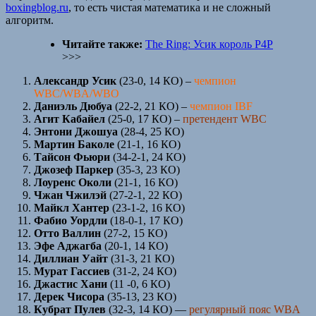
boxingblog.ru
, то есть чистая математика и не сложный
алгоритм.
Читайте также:
The Ring: Усик король P4P
>>>
Александр Усик
(23-0, 14 КО) –
чемпион
WBC/WBA/WBO
Даниэль Дюбуа
(22-2, 21 КО) –
чемпион IBF
Агит Кабайел
(25-0, 17 КО) –
претендент WBC
Энтони Джошуа
(28-4, 25 КО)
Мартин Баколе
(21-1, 16 КО)
Тайсон Фьюри
(34-2-1, 24 КО)
Джозеф Паркер
(35-3, 23 КО)
Лоуренс Околи
(21-1, 16 КО)
Чжан Чжилэй
(27-2-1, 22 КО)
Майкл Хантер
(23-1-2, 16 КО)
Фабио Уордли
(18-0-1, 17 КО)
Отто Валлин
(27-2, 15 КО)
Эфе Аджагба
(20-1, 14 КО)
Диллиан Уайт
(31-3, 21 КО)
Мурат Гассиев
(31-2, 24 КО)
Джастис Хани
(11 -0, 6 КО)
Дерек Чисора
(35-13, 23 КО)
Кубрат Пулев
(32-3, 14 КО) —
регулярный пояс WBA