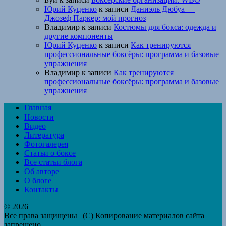
Юрий Куценко
к записи
Даниэль Дюбуа —
Джозеф Паркер: мой прогноз
Владимир
к записи
Костюмы для бокса: одежда и
другие компоненты
Юрий Куценко
к записи
Как тренируются
профессиональные боксёры: программа и базовые
упражнения
Владимир
к записи
Как тренируются
профессиональные боксёры: программа и базовые
упражнения
Главная
Новости
Видео
Литература
Фотогалерея
Статьи о боксе
Все статьи блога
Об авторе
О блоге
Контакты
© 2026
Все права защищены | (C) Копирование материалов сайта
запрещено