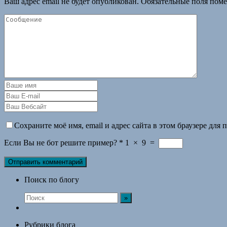
Ваш адрес email не будет опубликован.
Обязательные поля пом
Сохраните моё имя, email и адрес сайта в этом браузере дл
Если Вы не бот решите пример?
*
1
×
9
=
Поиск по блогу
Рубрики блога