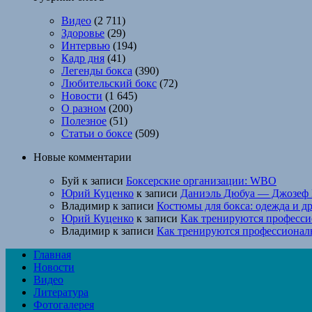
Видео
(2 711)
Здоровье
(29)
Интервью
(194)
Кадр дня
(41)
Легенды бокса
(390)
Любительский бокс
(72)
Новости
(1 645)
О разном
(200)
Полезное
(51)
Статьи о боксе
(509)
Новые комментарии
Буй
к записи
Боксерские организации: WBO
Юрий Куценко
к записи
Даниэль Дюбуа — Джозеф 
Владимир
к записи
Костюмы для бокса: одежда и д
Юрий Куценко
к записи
Как тренируются професси
Владимир
к записи
Как тренируются профессионал
Главная
Новости
Видео
Литература
Фотогалерея