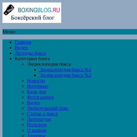
Меню
Главная
Видео
Легенды бокса
Категории блога
Энциклопедия бокса
Энциклопедия бокса №1
Энциклопедия бокса №2
Новости
Интервью
Кадр дня
Фотогалерея
Видео
Любительский бокс
Статьи о боксе
Литература
Полезное
О разном
Здоровье