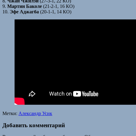
8.
Чжан Чжилэй
(27-3-1, 22 КО)
9.
Мартин Баколе
(21-2-1, 16 КО)
10.
Эфе Аджагба
(20-1-1, 14 КО)
Метки:
Александр Усик
Добавить комментарий