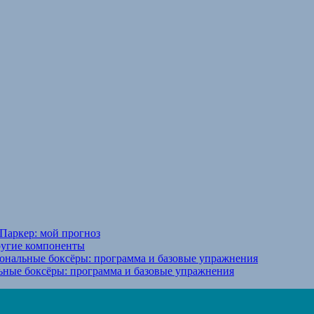
Паркер: мой прогноз
ругие компоненты
ональные боксёры: программа и базовые упражнения
ьные боксёры: программа и базовые упражнения