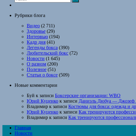
Рубрики блога
Видео
(2 711)
Здоровье
(29)
Интервью
(194)
Кадр дня
(41)
Легенды бокса
(390)
Любительский бокс
(72)
Новости
(1 645)
О разном
(200)
Полезное
(51)
Статьи о боксе
(509)
Новые комментарии
Буй
к записи
Боксерские организации: WBO
Юрий Куценко
к записи
Даниэль Дюбуа — Джозеф 
Владимир
к записи
Костюмы для бокса: одежда и д
Юрий Куценко
к записи
Как тренируются професси
Владимир
к записи
Как тренируются профессионал
Главная
Новости