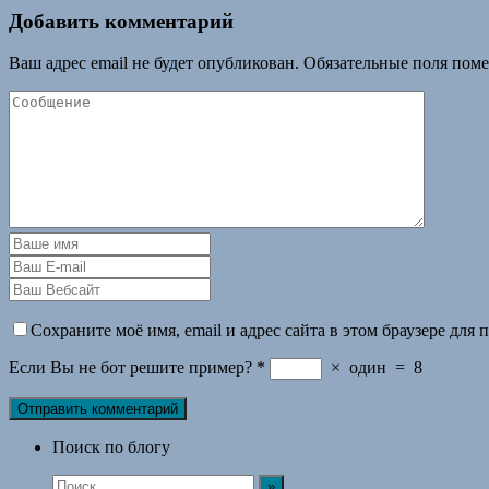
Добавить комментарий
Ваш адрес email не будет опубликован.
Обязательные поля пом
Сохраните моё имя, email и адрес сайта в этом браузере дл
Если Вы не бот решите пример?
*
×
один
=
8
Поиск по блогу