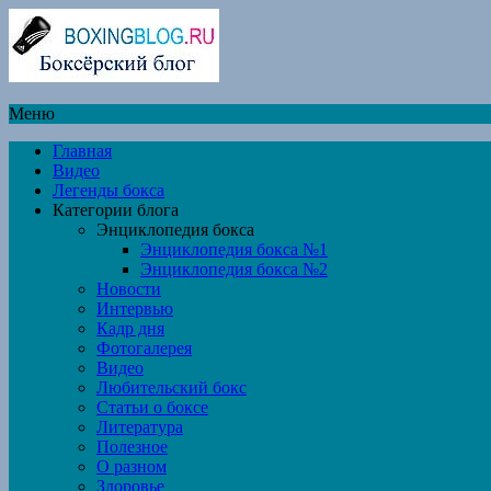
Меню
Главная
Видео
Легенды бокса
Категории блога
Энциклопедия бокса
Энциклопедия бокса №1
Энциклопедия бокса №2
Новости
Интервью
Кадр дня
Фотогалерея
Видео
Любительский бокс
Статьи о боксе
Литература
Полезное
О разном
Здоровье