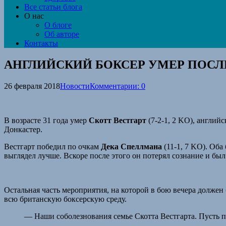
Все статьи блога
О нас
О блоге
Об авторе
Контакты
АНГЛИЙСКИЙ БОКСЕР УМЕР ПОСЛ
26 февраля 2018
Новости
Комментарии: 0
В возрасте 31 года умер
Скотт Вестгарт
(7-2-1, 2 KO), англий
Донкастер.
Вестгарт победил по очкам
Дека Спеллмана
(11-1, 7 KO). Оба
выглядел лучше. Вскоре после этого он потерял сознание и бы
Остальная часть мероприятия, на которой в бою вечера долж
всю британскую боксерскую среду.
— Наши соболезнования семье Скотта Вестгарта. Пусть 