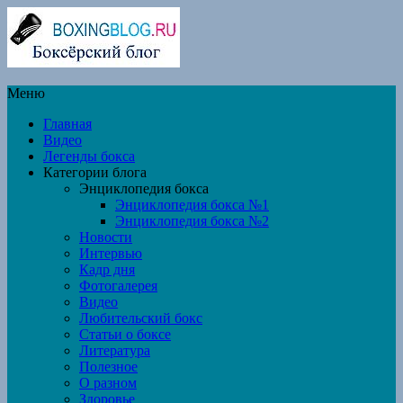
Меню
Главная
Видео
Легенды бокса
Категории блога
Энциклопедия бокса
Энциклопедия бокса №1
Энциклопедия бокса №2
Новости
Интервью
Кадр дня
Фотогалерея
Видео
Любительский бокс
Статьи о боксе
Литература
Полезное
О разном
Здоровье