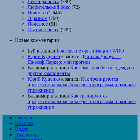
Легенды бокса
(390)
Любительский бокс
(72)
Новости
(1 645)
О разном
(200)
Полезное
(51)
Статьи о боксе
(509)
Новые комментарии
Буй
к записи
Боксерские организации: WBO
Юрий Куценко
к записи
Даниэль Дюбуа —
Джозеф Паркер: мой прогноз
Владимир
к записи
Костюмы для бокса: одежда и
другие компоненты
Юрий Куценко
к записи
Как тренируются
профессиональные боксёры: программа и базовые
упражнения
Владимир
к записи
Как тренируются
профессиональные боксёры: программа и базовые
упражнения
Главная
Новости
Видео
Литература