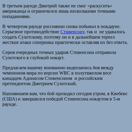
В третьем раунде Дмитрий также не смог «раскусить»
американца и ограничился лишь несколькими точными
попаданиями.
В четвертом раунде россиянин снова побывал в нокдауне.
Серьезное противодействие
Стивенсону
, так и не удавалось
создать Сухотскому, поэтому он и в дальнейшем терпел
жесткие атаки соперника практически оставляя их без ответа.
Серия очередных точных ударов Стивенсона отправила
Сухотского в глубокий нокаут.
Предлагаем вашему вниманию видеозапись боя между
чемпионом мира по версии WBC в полутяжелом весе
канадцем Адонисом Стивенсоном и российским
претендентом Дмитрием Сухотский.
Напоминаем вам, что бой проходил сегодня утром, в Квебеке
(США) и завершился победой Стивенсона нокаутом в 5-м
раунде.