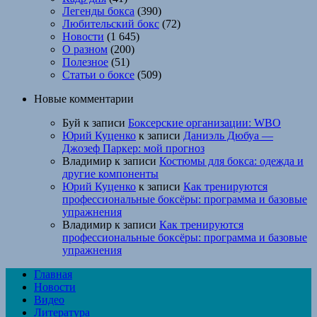
Легенды бокса
(390)
Любительский бокс
(72)
Новости
(1 645)
О разном
(200)
Полезное
(51)
Статьи о боксе
(509)
Новые комментарии
Буй
к записи
Боксерские организации: WBO
Юрий Куценко
к записи
Даниэль Дюбуа —
Джозеф Паркер: мой прогноз
Владимир
к записи
Костюмы для бокса: одежда и
другие компоненты
Юрий Куценко
к записи
Как тренируются
профессиональные боксёры: программа и базовые
упражнения
Владимир
к записи
Как тренируются
профессиональные боксёры: программа и базовые
упражнения
Главная
Новости
Видео
Литература