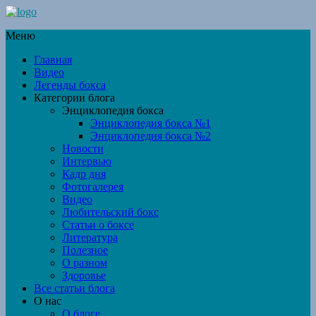
Меню
Главная
Видео
Легенды бокса
Категории блога
Энциклопедия бокса
Энциклопедия бокса №1
Энциклопедия бокса №2
Новости
Интервью
Кадр дня
Фотогалерея
Видео
Любительский бокс
Статьи о боксе
Литература
Полезное
О разном
Здоровье
Все статьи блога
О нас
О блоге