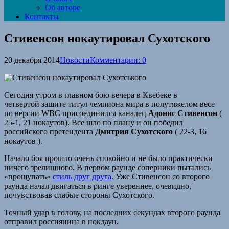
Об авторе
Контакты
Стивенсон нокаутировал Сухотского
20 декабря 2014
Новости
Комментарии: 0
Сегодня утром в главном бою вечера в Квебеке в
четвертой защите титул чемпиона мира в полутяжелом весе
по версии WBC присоединился канадец
Адонис Стивенсон
(
25-1, 21 нокаутов). Все шло по плану и он победил
российского претендента
Дмитрия Сухотского
( 22-3, 16
нокаутов ).
Начало боя прошло очень спокойно и не было практически
ничего зрелищного. В первом раунде соперники пытались
«прощупать»
стиль друг друга
. Уже Стивенсон со второго
раунда начал двигаться в ринге увереннее, очевидно,
почувствовав слабые стороны Сухотского.
Точный удар в голову, на последних секундах второго раунда
отправил россиянина в нокдаун.